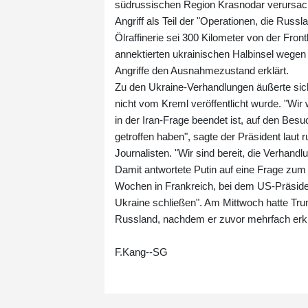
südrussischen Region Krasnodar verursach
Angriff als Teil der "Operationen, die Russ
Ölraffinerie sei 300 Kilometer von der Fron
annektierten ukrainischen Halbinsel wegen
Angriffe den Ausnahmezustand erklärt.
Zu den Ukraine-Verhandlungen äußerte sich
nicht vom Kreml veröffentlicht wurde. "Wir
in der Iran-Frage beendet ist, auf den Bes
getroffen haben", sagte der Präsident lau
Journalisten. "Wir sind bereit, die Verhand
Damit antwortete Putin auf eine Frage zu
Wochen in Frankreich, bei dem US-Präside
Ukraine schließen". Am Mittwoch hatte Tru
Russland, nachdem er zuvor mehrfach erklär
F.Kang--SG