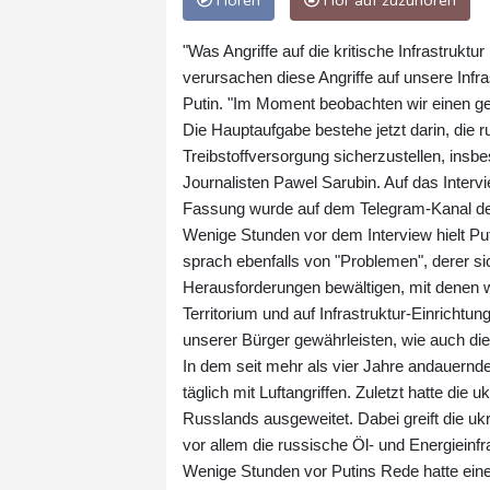
Hören
Hör auf zuzuhören
"Was Angriffe auf die kritische Infrastruktu
verursachen diese Angriffe auf unsere Infras
Putin. "Im Moment beobachten wir einen gew
Die Hauptaufgabe bestehe jetzt darin, die
Treibstoffversorgung sicherzustellen, insb
Journalisten Pawel Sarubin. Auf das Interv
Fassung wurde auf dem Telegram-Kanal des 
Wenige Stunden vor dem Interview hielt Pu
sprach ebenfalls von "Problemen", derer si
Herausforderungen bewältigen, mit denen wir 
Territorium und auf Infrastruktur-Einrichtu
unserer Bürger gewährleisten, wie auch di
In dem seit mehr als vier Jahre andauernd
täglich mit Luftangriffen. Zuletzt hatte die u
Russlands ausgeweitet. Dabei greift die u
vor allem die russische Öl- und Energieinfr
Wenige Stunden vor Putins Rede hatte eine 