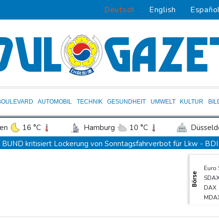
Deutsch
English
Españo
BOULEVARD
AUTOMOBIL
TECHNIK
GESUNDHEIT
UMWELT
KULTUR
BI
en
16 °C
Hamburg
10 °C
Düsseld
Potsdam
13 °C
Leipzig
12 °C
BUND kritisiert Lockerung von Sonntagsfahrverbot für Lkw - BDI
ln
15 °C
Kiel
11 °C
Bremen
1
Kolumbien: Neuer Präsident kündigt "unermüdlichen" Kampf ge
Euro
tgart
17 °C
Dresden
15 °C
Wien
BUND kritisiert Lockerung von Sonn- und Feiertagsfahrverbot f
Börse
SDA
den-Baden
16 °C
Trump spricht nach Ballsaal-Urteil von "nationaler Schande"
DAX
MDA
Abholzung im Amazonas auf niedrigstem Stand seit einem Jahrze
EUR/
Frei: Über Beteiligung an AfD-Regierung entscheidet nicht CDU 
Gold