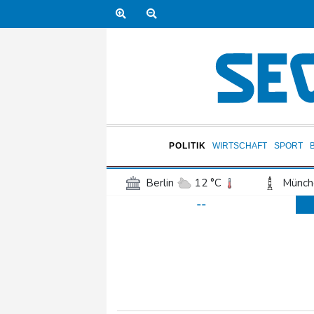
POLITIK
WIRTSCHAFT
SPORT
Berlin
12 °C
Münch
--
Frankfurt am Main
17 °C
Hannover
15 °C
Kö
Rostock
12 °C
Stut
Salzburg
19 °C
Ba