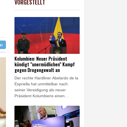
VORGESTELLT
AX
1.67%
4068.78
€
nd
d Übergangslösungen
 Falschinformationen
digt
ter
Kolumbien: Neuer Präsident
kündigt "unermüdlichen" Kampf
gegen Drogengewalt an
Der rechte Hardliner Abelardo de la
Espriella hat unmittelbar nach
seiner Vereidigung als neuer
Präsident Kolumbiens einen
"unermüdlichen" Kampf gegen
Drogengewalt angekündigt. Der
Verbündete von US-Präsident
Donald Trump sagte am Freitag in
Cali, er werde wieder "Ordnung" in