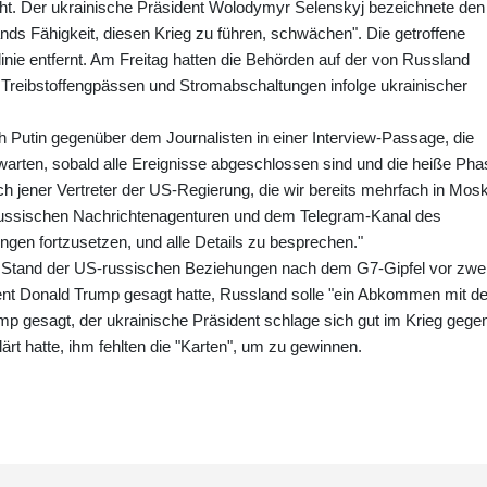
t. Der ukrainische Präsident Wolodymyr Selenskyj bezeichnete den
lands Fähigkeit, diesen Krieg zu führen, schwächen". Die getroffene
tlinie entfernt. Am Freitag hatten die Behörden auf der von Russland
 Treibstoffengpässen und Stromabschaltungen infolge ukrainischer
 Putin gegenüber dem Journalisten in einer Interview-Passage, die
 warten, sobald alle Ereignisse abgeschlossen sind und die heiße Pha
uch jener Vertreter der US-Regierung, die wir bereits mehrfach in Mos
t russischen Nachrichtenagenturen und dem Telegram-Kanal des
lungen fortzusetzen, und alle Details zu besprechen."
m Stand der US-russischen Beziehungen nach dem G7-Gipfel vor zwe
nt Donald Trump gesagt hatte, Russland solle "ein Abkommen mit de
mp gesagt, der ukrainische Präsident schlage sich gut im Krieg gege
t hatte, ihm fehlten die "Karten", um zu gewinnen.