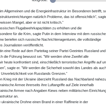
r im Allgemeinen und die Energieinfrastruktur im Besonderen betrifft, s
truktureinrichtungen natürlich Probleme, das ist offensichtlich", sagt
issen Mangel, aber er ist nicht kritisch."
 russischen Flugabwehrkapazitäten zu erhöhen und die
esondere für die Krim, sagte Putin in dem Interview mit dem russisch
iew beriefen sich russische Nachrichtenagenturen, die vollständige
Journalisten veröffentlicht.
tin eine Rede auf dem Parteitag seiner Partei Geeintes Russland und
ch die Führung bewusst sei. "Wir werden ohne Zweifel alle
heute konfrontiert sind, einschließlich terroristischer Angriffe auf u
ngen", sagte er. "Wir werden die Sicherheit sowohl des Landes als auc
e Unverletzlichkeit von Russlands Grenzen."
en Krieg mit der Ukraine überzieht Russland das Nachbarland nahez
krainische Armee ihrerseits ihre Luftangriffe auf Ziele innerhalb
krainische Armee nach Angaben Kiews neben militärischen Einrichtun
astruktur an.
ukrainische Drohne einen Brand in einer Raffinerie in der