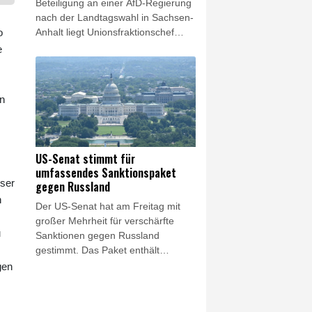
Beteiligung an einer AfD-Regierung
der Präsident bereits angekündigt,
nach der Landtagswahl in Sachsen-
in Berufung zu gehen.
o
Anhalt liegt Unionsfraktionschef
Thorsten Frei (CDU) zufolge nicht
e
bei der CDU vor Ort. "Das
Kooperationsverbot mit der AfD ist
ein Grundsatzbeschluss in der
en
CDU", sagte Frei den Funke-
Zeitungen vom Samstag. "Es kann
nicht je nach Bundesland anders
beantwortet werden."
US-Senat stimmt für
umfassendes Sanktionspaket
nser
gegen Russland
h
Der US-Senat hat am Freitag mit
großer Mehrheit für verschärfte
u
Sanktionen gegen Russland
gestimmt. Das Paket enthält
Strafmaßnahmen gegen Präsident
gen
Wladimir Putin sowie eine Reihe
russischer Beamter, Oligarchen und
Banken. Außerdem wird von