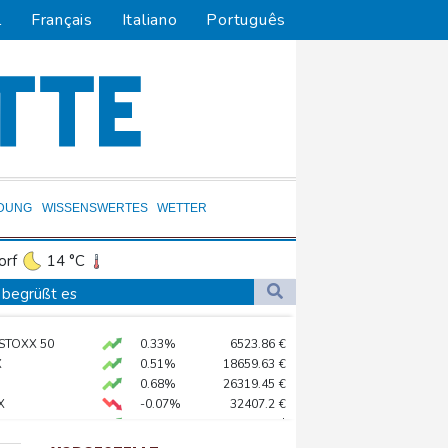
l
Français
Italiano
Português
LDUNG
WISSENSWERTES
WETTER
orf
14 °C
Dortmund
12 °C
 begrüßt es
4 °C
Flensburg
11 °C
gen Drogengewalt an
 STOXX 50
0.33%
6523.86
€
23 °C
ür Lastwagen
X
0.51%
18659.63
€
0.68%
26319.45
€
X
-0.07%
32407.2
€
hnt
USD
0.32%
1.1562
$
in Sachsen-Anhalt
preis
2.31%
4401.3
$