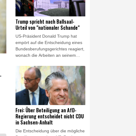
das südamerikanische Land
bringen. Der 48-jährige Politik-
Neuling trat die Nachfolge des
Trump spricht nach Ballsaal-
linken Präsidenten Gustavo Petro
Urteil von "nationaler Schande"
an.
US-Präsident Donald Trump hat
empört auf die Entscheidung eines
Bundesberufungsgerichtes reagiert,
wonach die Arbeiten an seinem
umstrittenen Ballsaal-Projekt vorerst
nicht weitergehen dürfen. Die
Justizentscheidung sei eine
"
"nationale Schande", erklärte er am
Freitag. Außerdem werde dadurch
die nationale Sicherheit bedroht,
setzte er offensichtlich mit Blick auf
einen unterirdischen Militärbunker
Frei: Über Beteiligung an AfD-
sowie weitere
Regierung entscheidet nicht CDU
Sicherheitsvorkehrungen im
in Sachsen-Anhalt
geplanten Erweiterungsbau des
Die Entscheidung über die mögliche
Weißen Hauses hinzu. Zuvor hatte