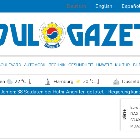
Deutsch
English
Españo
BOULEVARD
AUTOMOBIL
TECHNIK
GESUNDHEIT
UMWELT
KULTUR
BI
en
22 °C
Hamburg
20 °C
Düsseld
Potsdam
23 °C
Leipzig
23 °C
Jemen: 38 Soldaten bei Huthi-Angriffen getötet - Regierung kün
ln
22 °C
Kiel
18 °C
Bremen
1
Mindestens zwei Tote bei Bombenexplosion in Kleinbus nahe D
Euro
tgart
24 °C
Dresden
26 °C
Wien
Real Madrid verlängert mit Vinicius Jr. bis 2032
Börse
DAX
den-Baden
21 °C
Schwimm-EM: Eikermann und Rösler gewinnen Silber und Bronze
SDA
MDA
Syrische Staatsmedien: Bombe in Kleinbus nahe Damaskus explo
TecD
Bundesanwaltschaft übernimmt Ermittlungen zu Sprengstoff-Dro
Gold