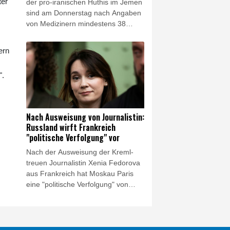
ter
der pro-iranischen Huthis im Jemen
Bundes gezwungen zu klagen."
sind am Donnerstag nach Angaben
von Medizinern mindestens 38
Regierungssoldaten getötet worden.
Die Huthis reklamierten die Attacken
ern
für sich, einem jemenitischen
Militärvertreter zufolge richteten sie
".
sich gegen Armeelager im Zentrum
des Landes und nahe der Grenze
zu Saudi-Arabien.
Nach Ausweisung von Journalistin:
Russland wirft Frankreich
"politische Verfolgung" vor
Nach der Ausweisung der Kreml-
treuen Journalistin Xenia Fedorova
aus Frankreich hat Moskau Paris
eine "politische Verfolgung" von
Medienschaffenden vorgeworfen.
"Jede abweichende Meinung wird
als russische Propaganda
bezeichnet, worauf Versuche folgen,