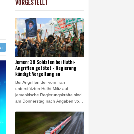
VORGESTELLT
USD
-0.29%
1.1522
$
ag gebrochen
eur Benchetrit bekannt
ter
Jemen: 38 Soldaten bei Huthi-
Angriffen getötet - Regierung
kündigt Vergeltung an
Bei Angriffen der vom Iran
unterstützten Huthi-Miliz auf
jemenitische Regierungskräfte sind
am Donnerstag nach Angaben von
Medizinern mindestens 38 Soldaten
getötet worden. Wie es weiter hieß,
wurden mindestens 29 weitere
Menschen verletzt. Es handelt sich
um den folgenschwersten Angriff