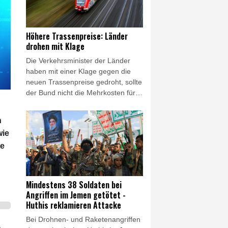
mit den meisten Todesopfern seit
vier Jahren. Die Huthis reklamierten
die Angriffe für sich. Die
Höhere Trassenpreise: Länder
jemenitische Regierung kündigte
drohen mit Klage
Vergeltung an.
Die Verkehrsminister der Länder
haben mit einer Klage gegen die
neuen Trassenpreise gedroht, sollte
der Bund nicht die Mehrkosten für
die plötzlich deutlich erhöhte
Schienenmaut übernehmen. "Wir
n
senden heute gemeinsam ein
wie
Signal der Geschlossenheit: Die
te
massiven Trassenpreissteigerungen
sind so nicht akzeptabel", erklärte
Bayerns Verkehrsminister Christian
Bernreiter nach einer digitalen
Mindestens 38 Soldaten bei
Verkehrsministerkonferenz. "Da der
Angriffen im Jemen getötet -
Bund bisher nicht bereit ist, die
Huthis reklamieren Attacke
Mehrkosten auszugleichen, sind die
Bei Drohnen- und Raketenangriffen
Länder bei weiterer Weigerung des