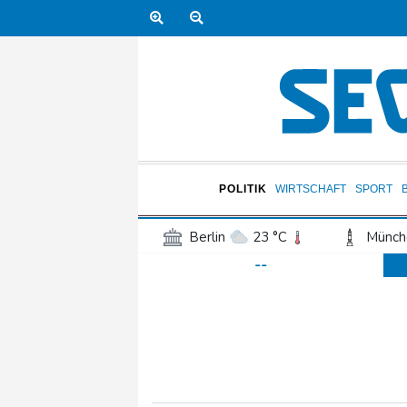
POLITIK
WIRTSCHAFT
SPORT
Berlin
23 °C
Münch
--
Frankfurt am Main
24 °C
Hannover
22 °C
Kö
Rostock
19 °C
Stut
Salzburg
22 °C
Ba