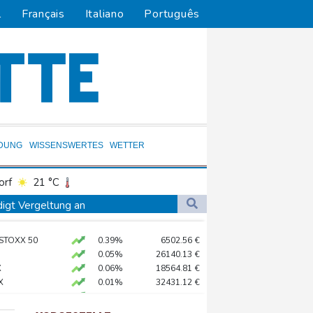
l
Français
Italiano
Português
LDUNG
WISSENSWERTES
WETTER
orf
21 °C
Dortmund
21 °C
digt Vergeltung an
8 °C
Flensburg
15 °C
amaskus
 STOXX 50
0.39%
6502.56
€
27 °C
0.05%
26140.13
€
X
0.06%
18564.81
€
X
0.01%
32431.12
€
diert
AX
1.36%
4000.99
€
hne in Leipzig
preis
-0.21%
4296.1
$