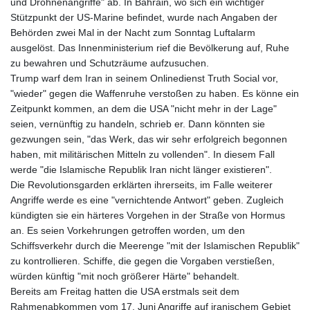
und Drohnenangriffe" ab. In Bahrain, wo sich ein wichtiger
Stützpunkt der US-Marine befindet, wurde nach Angaben der
Behörden zwei Mal in der Nacht zum Sonntag Luftalarm
ausgelöst. Das Innenministerium rief die Bevölkerung auf, Ruhe
zu bewahren und Schutzräume aufzusuchen.
Trump warf dem Iran in seinem Onlinedienst Truth Social vor,
"wieder" gegen die Waffenruhe verstoßen zu haben. Es könne ein
Zeitpunkt kommen, an dem die USA "nicht mehr in der Lage"
seien, vernünftig zu handeln, schrieb er. Dann könnten sie
gezwungen sein, "das Werk, das wir sehr erfolgreich begonnen
haben, mit militärischen Mitteln zu vollenden". In diesem Fall
werde "die Islamische Republik Iran nicht länger existieren".
Die Revolutionsgarden erklärten ihrerseits, im Falle weiterer
Angriffe werde es eine "vernichtende Antwort" geben. Zugleich
kündigten sie ein härteres Vorgehen in der Straße von Hormus
an. Es seien Vorkehrungen getroffen worden, um den
Schiffsverkehr durch die Meerenge "mit der Islamischen Republik"
zu kontrollieren. Schiffe, die gegen die Vorgaben verstießen,
würden künftig "mit noch größerer Härte" behandelt.
Bereits am Freitag hatten die USA erstmals seit dem
Rahmenabkommen vom 17. Juni Angriffe auf iranischem Gebiet