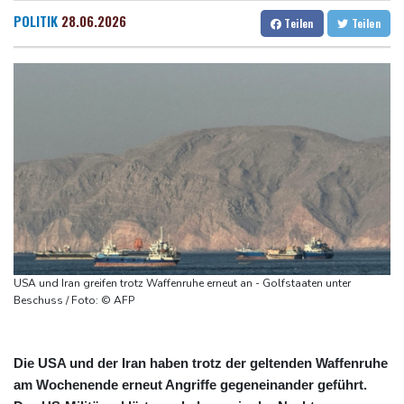
Höhere Trassenpreise: Länder drohen mit Klage
Dresden
30 °C
Wien
33 °C
POLITIK
28.06.2026
Teilen
Teilen
RWE gibt Offshore-Windparkprojekte in den USA auf
Salzburg
22 °C
Mindestens 38 Soldaten bei Angriffen im Jemen getötet - Huthis
Baden-Baden
23 °C
reklamieren Attacke
UEFA hält an FIFA-Boykott fest
Niedrigwasser: Bilger für Aussetzung von Sonn- und
Feiertagsfahrverbot für Lkw
Millionendeal perfekt: Diomande wechselt nach Madrid
USA und Iran greifen trotz Waffenruhe erneut an - Golfstaaten unter
Beschuss / Foto: © AFP
Die USA und der Iran haben trotz der geltenden Waffenruhe
am Wochenende erneut Angriffe gegeneinander geführt.