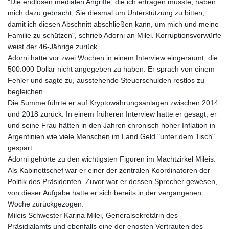
"Die endlosen medialen Angriffe, die ich ertragen musste, haben
mich dazu gebracht, Sie diesmal um Unterstützung zu bitten,
damit ich diesen Abschnitt abschließen kann, um mich und meine
Familie zu schützen", schrieb Adorni an Milei. Korruptionsvorwürfe
weist der 46-Jährige zurück.
Adorni hatte vor zwei Wochen in einem Interview eingeräumt, die
500.000 Dollar nicht angegeben zu haben. Er sprach von einem
Fehler und sagte zu, ausstehende Steuerschulden restlos zu
begleichen.
Die Summe führte er auf Kryptowährungsanlagen zwischen 2014
und 2018 zurück. In einem früheren Interview hatte er gesagt, er
und seine Frau hätten in den Jahren chronisch hoher Inflation in
Argentinien wie viele Menschen im Land Geld "unter dem Tisch"
gespart.
Adorni gehörte zu den wichtigsten Figuren im Machtzirkel Mileis.
Als Kabinettschef war er einer der zentralen Koordinatoren der
Politik des Präsidenten. Zuvor war er dessen Sprecher gewesen,
von dieser Aufgabe hatte er sich bereits in der vergangenen
Woche zurückgezogen.
Mileis Schwester Karina Milei, Generalsekretärin des
Präsidialamts und ebenfalls eine der engsten Vertrauten des