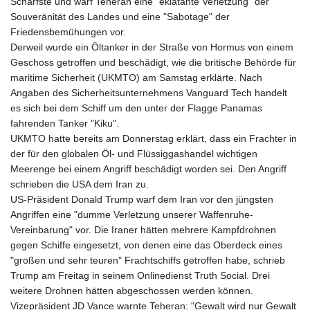
Schärfste und warf Teheran eine "eklatante Verletzung" der
Souveränität des Landes und eine "Sabotage" der
Friedensbemühungen vor.
Derweil wurde ein Öltanker in der Straße von Hormus von einem
Geschoss getroffen und beschädigt, wie die britische Behörde für
maritime Sicherheit (UKMTO) am Samstag erklärte. Nach
Angaben des Sicherheitsunternehmens Vanguard Tech handelt
es sich bei dem Schiff um den unter der Flagge Panamas
fahrenden Tanker "Kiku".
UKMTO hatte bereits am Donnerstag erklärt, dass ein Frachter in
der für den globalen Öl- und Flüssiggashandel wichtigen
Meerenge bei einem Angriff beschädigt worden sei. Den Angriff
schrieben die USA dem Iran zu.
US-Präsident Donald Trump warf dem Iran vor den jüngsten
Angriffen eine "dumme Verletzung unserer Waffenruhe-
Vereinbarung" vor. Die Iraner hätten mehrere Kampfdrohnen
gegen Schiffe eingesetzt, von denen eine das Oberdeck eines
"großen und sehr teuren" Frachtschiffs getroffen habe, schrieb
Trump am Freitag in seinem Onlinedienst Truth Social. Drei
weitere Drohnen hätten abgeschossen werden können.
Vizepräsident JD Vance warnte Teheran: "Gewalt wird nur Gewalt