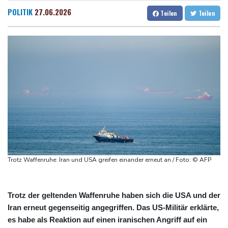
Taifun "Dolphin": Flugausfälle, Evakuierung und höchste
Dresden
28 °C
Wien
27 °C
POLITIK
27.06.2026
Teilen
Teilen
Warnstufe in China
Salzburg
26 °C
Lionel Messi trauert um Vater und langjährigen Manager Jorge
Baden-Baden
25 °C
DAK-Analyse: ADHS-Neudiagnosen bei Kindern deutlich
gestiegen
Sohn: Krebs von Ex-Präsident Biden hat sich ausgebreitet und
Metastasen gebildet
Iran stellt harte Bedingungen für Öffnung der Straße von
Hormus
Trauerflor und Schweigeminute: Inter Miami trauert mit Messi
Trotz Waffenruhe: Iran und USA greifen einander erneut an / Foto: © AFP
Trotz der geltenden Waffenruhe haben sich die USA und der
Iran erneut gegenseitig angegriffen. Das US-Militär erklärte,
es habe als Reaktion auf einen iranischen Angriff auf ein