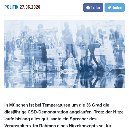
BUND kritisiert Lockerung von Sonn- und Feiertagsfahrverbot für
Dresden
13 °C
Wien
23 °C
POLITIK
27.06.2026
Teilen
Teilen
Lastwagen
Salzburg
18 °C
Trump spricht nach Ballsaal-Urteil von "nationaler Schande"
Baden-Baden
14 °C
Abholzung im Amazonas auf niedrigstem Stand seit einem
Jahrzehnt
Frei: Über Beteiligung an AfD-Regierung entscheidet nicht CDU
in Sachsen-Anhalt
US-Senat stimmt für umfassendes Sanktionspaket gegen
Russland
"Rente mit 63": Unionsfraktionschef Frei offen für Härtefall- und
Übergangslösungen
Ceuta-Andrang: EU fordert von Meta und Tiktok Vorgehen gegen
Falschinformationen
In München ist bei Temperaturen um die 36 Grad die
diesjährige CSD-Demonstration angelaufen. Trotz der Hitze
laufe bislang alles gut, sagte ein Sprecher des
Veranstalters. Im Rahmen eines Hitzekonzepts sei für