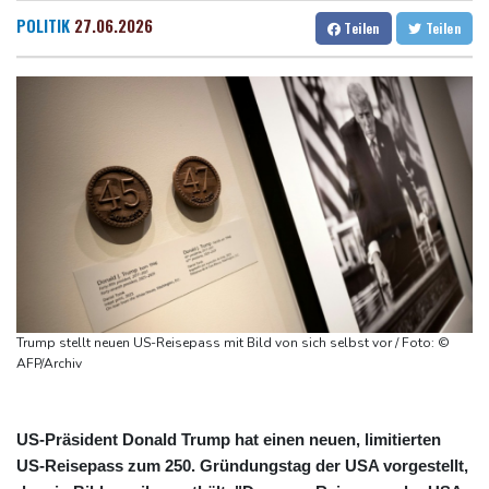
Regierung will bei Klimaschutz vorerst nicht nachsteuern - Kritik
Dresden
17 °C
Wien
23 °C
POLITIK
27.06.2026
Teilen
Teilen
der Grünen
Salzburg
19 °C
Hitze und Niedrigwasser: Städte- und Gemeindebund fordert
Baden-Baden
12 °C
"nationalen Kraftakt"
Infantinos Investorenplan: FIFA-Experte fordert Aufarbeitung
Biathlon-Olympiasieger Jacquelin wird Teilzeit-Radprofi
Kircher: VAR nicht "zu kleinteilig" einsetzen
Kreise: Türkei will mit Pakistan und Saudi-Arabien
Verteidigungspakt schließen
Trump stellt neuen US-Reisepass mit Bild von sich selbst vor / Foto: ©
AFP/Archiv
US-Präsident Donald Trump hat einen neuen, limitierten
US-Reisepass zum 250. Gründungstag der USA vorgestellt,