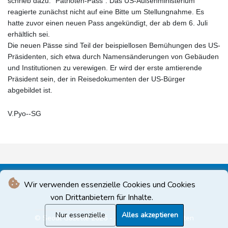
schrieb dazu: "Patrioten-Pass". Das US-Außenministerium
reagierte zunächst nicht auf eine Bitte um Stellungnahme. Es
hatte zuvor einen neuen Pass angekündigt, der ab dem 6. Juli
erhältlich sei.
Die neuen Pässe sind Teil der beispiellosen Bemühungen des US-
Präsidenten, sich etwa durch Namensänderungen von Gebäuden
und Institutionen zu verewigen. Er wird der erste amtierende
Präsident sein, der in Reisedokumenten der US-Bürger
abgebildet ist.
V.Pyo--SG
Wir verwenden essenzielle Cookies und Cookies
von Drittanbietern für Inhalte.
Nur essenzielle
Alles akzeptieren
© Seoul Gazette 2026 - Alle Rechte vorbehalten