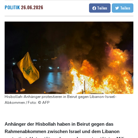
Ostchina auf Land getroffen
Dresden
33 °C
Wien
33 °C
POLITIK
26.06.2026
Teilen
Teilen
Nächster Dreifachsieg für Aprilia - Fernández triumphiert
Salzburg
32 °C
Verkehrsminister Bilger will Boni von Bahnmanagern an Ziele
Baden-Baden
32 °C
knüpfen
Bericht: Trotz Sanierung nur jeder vierte Zug zwischen Hamburg
und Berlin pünktlich
FC Bayern: Kompany setzt auf Musiala
Hisbollah-Anhänger protestieren in Beirut gegen Libanon-Israel-
Abkommen / Foto: © AFP
Anhänger der Hisbollah haben in Beirut gegen das
Rahmenabkommen zwischen Israel und dem Libanon