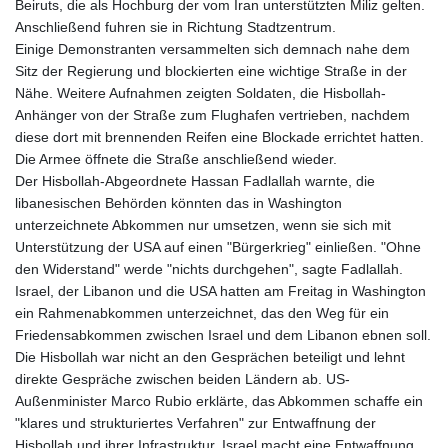
Beiruts, die als Hochburg der vom Iran unterstützten Miliz gelten.
Anschließend fuhren sie in Richtung Stadtzentrum.
Einige Demonstranten versammelten sich demnach nahe dem
Sitz der Regierung und blockierten eine wichtige Straße in der
Nähe. Weitere Aufnahmen zeigten Soldaten, die Hisbollah-
Anhänger von der Straße zum Flughafen vertrieben, nachdem
diese dort mit brennenden Reifen eine Blockade errichtet hatten.
Die Armee öffnete die Straße anschließend wieder.
Der Hisbollah-Abgeordnete Hassan Fadlallah warnte, die
libanesischen Behörden könnten das in Washington
unterzeichnete Abkommen nur umsetzen, wenn sie sich mit
Unterstützung der USA auf einen "Bürgerkrieg" einließen. "Ohne
den Widerstand" werde "nichts durchgehen", sagte Fadlallah.
Israel, der Libanon und die USA hatten am Freitag in Washington
ein Rahmenabkommen unterzeichnet, das den Weg für ein
Friedensabkommen zwischen Israel und dem Libanon ebnen soll.
Die Hisbollah war nicht an den Gesprächen beteiligt und lehnt
direkte Gespräche zwischen beiden Ländern ab. US-
Außenminister Marco Rubio erklärte, das Abkommen schaffe ein
"klares und strukturiertes Verfahren" zur Entwaffnung der
Hisbollah und ihrer Infrastruktur. Israel macht eine Entwaffnung