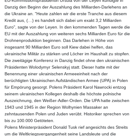
EU-Kommissionspräsidentin Ursula von der Leyen kündigte in
Danzig den Beginn der Auszahlung des Milliarden-Darlehens an
die Ukraine an. "Heute zahlen wir die erste Tranche aus diesem
Kredit aus, (…) es handelt sich dabei um exakt 3,2 Milliarden
Euro", sagte von der Leyen. In den kommenden Tagen werde die
EU mit der Auszahlung von weiteren sechs Milliarden Euro für die
Drohnenproduktion beginnen. Das Darlehen in Höhe von
insgesamt 90 Milliarden Euro soll Kiew dabei helfen, das
ukrainische Militär zu stärken und Löcher im Haushalt zu stopfen.
Die zweitägige Konferenz in Danzig findet ohne den ukrainischen
Präsidenten Wolodymyr Selenskyj statt. Dieser hatte mit der
Benennung einer ukrainischen Armeeeinheit nach der
berüchtigten Ukrainischen Aufständischen Armee (UPA) in Polen
für Empörung gesorgt. Polens Präsident Karol Nawrocki entzog
seinem ukrainischen Kollegen deshalb die höchste polnische
Auszeichnung, den Weißer-Adler-Orden. Die UPA hatte zwischen
1943 und 1945 in der Region Wolhynien Massaker an
zehntausenden Polen und Juden verübt. Historiker sprechen von
bis zu 100.000 Getöteten.
Polens Ministerpräsident Donald Tusk rief angesichts des Streits
um die Weltkriegsvergangenheit seine Landsleute und die