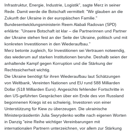
Infrastruktur, Energie, Industrie, Logistik", sagte Merz in seiner
Rede. Damit werde die Botschaft vermittelt: "Wir glauben an die
Zukunft der Ukraine in der europäischen Familie."
Bundesentwicklungsministerin Reem Alabali Radovan (SPD)
erklärte: "Unsere Botschaft ist klar – die Partnerinnen und Partner
der Ukraine stehen fest an der Seite der Ukraine, politisch und mit
konkreten Investitionen in den Wiederaufbau."
Merz betonte zugleich, für Investitionen sei Vertrauen notwendig,
das wiederum auf starken Institutionen beruhe. Deshalb seien der
anhaltende Kampf gegen Korruption und die Stärkung der
Rechtssicherheit wichtig.
Die Ukraine benötigt für ihren Wiederaufbau laut Schätzungen
von Weltbank, Vereinten Nationen und EU rund 588 Milliarden
Dollar (518 Milliarden Euro). Angesichts fehlender Fortschritte in
den US-geführten Gesprächen über ein Ende des von Russland
begonnenen Kriegs ist es schwierig, Investoren von einer
Unterstützung für Kiew zu überzeugen. Die ukrainische
Ministerpräsidentin Julia Swyrydenko wollte nach eigenen Worten
in Danzig "eine Reihe wichtiger Vereinbarungen mit
internationalen Partnern unterzeichnen, vor allem zur Stärkung