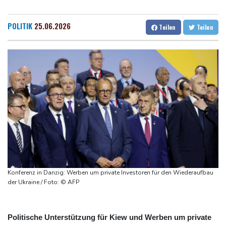
Ostchina auf Land getroffen
Dresden
33 °C
Wien
33 °C
Nächster Dreifachsieg für Aprilia - Fernández triumphiert
Salzburg
32 °C
POLITIK
25.06.2026
Teilen
Teilen
Verkehrsminister Bilger will Boni von Bahnmanagern an Ziele
Baden-Baden
32 °C
knüpfen
Bericht: Trotz Sanierung nur jeder vierte Zug zwischen Hamburg
und Berlin pünktlich
FC Bayern: Kompany setzt auf Musiala
Konferenz in Danzig: Werben um private Investoren für den Wiederaufbau
der Ukraine / Foto: © AFP
Politische Unterstützung für Kiew und Werben um private