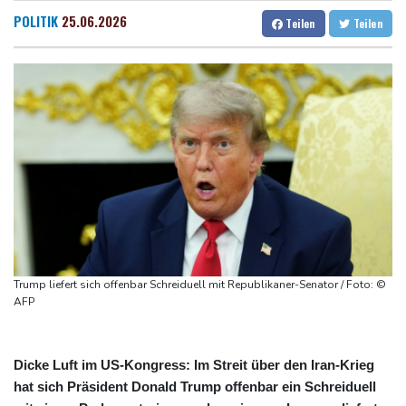
Ätna auf Sizilien ausgebrochen - Flugverkehr in Catania
Dresden
15 °C
Wien
18 °C
POLITIK
25.06.2026
Teilen
Teilen
zeitweise eingeschränkt
Salzburg
18 °C
Doppelpack Freigang: Frankfurt schlägt auch Malmö
Baden-Baden
16 °C
Explosion mutmaßlich ukrainischer Drohne in Bulgarien löst
diplomatische Verstimmung aus
Selenskyj warnt vor Folgen russischer Angriffe - Vucic für
Integrität der Ukraine
Sieg auf der längsten Etappe: Vollering übernimmt
Gesamtführung
Drohne explodiert an der Grenze zwischen Rumänien und
Bulgarien nahe Gaspipeline
Trump liefert sich offenbar Schreiduell mit Republikaner-Senator / Foto: ©
AFP
Dicke Luft im US-Kongress: Im Streit über den Iran-Krieg
hat sich Präsident Donald Trump offenbar ein Schreiduell