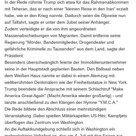
In der Rede rühmte Trump sich etwa für das Rahmenabkommen
mit Teheran, das er nach einer "kleinen Reise in den Iran" erzielt
habe, wie er den Krieg nannte. Dadurch seien die Ölpreise nun
auf Talfahrt, sagte er unter dem Jubel seiner Anhänger.
Zudem verteidigte er die von ihm angeordneten
Massenabschiebungen von Migranten. Damit entferne seine
Regierung "Mörder, Bandenmitglieder, Drogendealer und
gefährliche Kriminelle zu Tausenden" aus dem Land, sagte der
Präsident.
Besonders überschwänglich feierte der Immobilienunternehmer
seine in der Hauptstadt geplanten Bauten. Den Ballsaal neben
dem Weißen Haus nannte er dabei in einem Atemzug mit
weltberühmten Denkmälern wie der Freiheitsstatue in New York.
Trump beendete die Ansprache mit seinem Schlachtruf "Make
America Great Again" (Macht Amerika wieder großartig) - und
tanzte anschließend zu den Klängen der Hymne "Y.M.C.A."
Die Rede bildete den Abschluss einer mehrstündigen
Veranstaltung. Dabei spielten Militärkapellen US-Hits; Kampfjets
überflogen das Zentrum von Washington.
An die Auftaktkundgebung schließt sich in Washington ein
mehrwöchiges Volksfest an, das am 4. Juli mit den Feiern zur