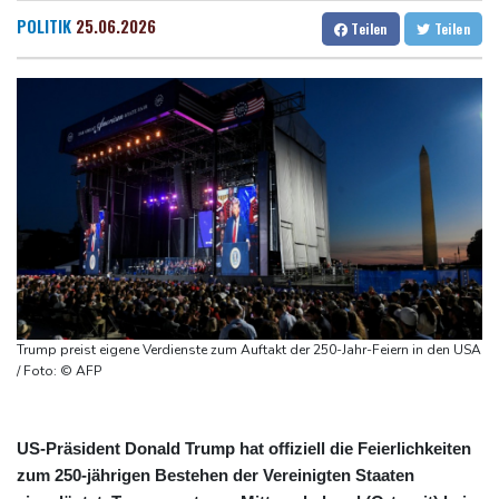
den Winter
Dresden
28 °C
Wien
30 °C
POLITIK
25.06.2026
Teilen
Teilen
Drohnen über Bundeswehrstandort in Nordrhein-Westfalen
Salzburg
30 °C
gesichtet
Baden-Baden
28 °C
Ungarns Regierungspartei nominiert Ex-Gerichtspräsidenten
Baka als Staatschef
Schwimm-EM: Halbisch winkt und springt zu Bronze
Selenskyj: Ukraine hat praktisch keine intakten
Wärmekraftwerke mehr
Braunschweig nach Kantersieg in Magdeburg an der Spitze
Absteiger schlägt Aufsteiger: Heidenheim siegt turbulent
Trump preist eigene Verdienste zum Auftakt der 250-Jahr-Feiern in den USA
/ Foto: © AFP
US-Präsident Donald Trump hat offiziell die Feierlichkeiten
zum 250-jährigen Bestehen der Vereinigten Staaten