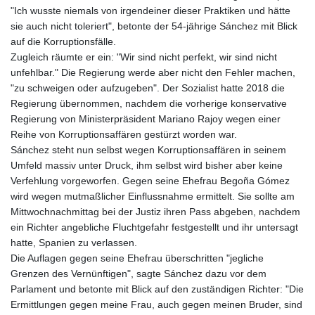
"Ich wusste niemals von irgendeiner dieser Praktiken und hätte
sie auch nicht toleriert", betonte der 54-jährige Sánchez mit Blick
auf die Korruptionsfälle.
Zugleich räumte er ein: "Wir sind nicht perfekt, wir sind nicht
unfehlbar." Die Regierung werde aber nicht den Fehler machen,
"zu schweigen oder aufzugeben". Der Sozialist hatte 2018 die
Regierung übernommen, nachdem die vorherige konservative
Regierung von Ministerpräsident Mariano Rajoy wegen einer
Reihe von Korruptionsaffären gestürzt worden war.
Sánchez steht nun selbst wegen Korruptionsaffären in seinem
Umfeld massiv unter Druck, ihm selbst wird bisher aber keine
Verfehlung vorgeworfen. Gegen seine Ehefrau Begoña Gómez
wird wegen mutmaßlicher Einflussnahme ermittelt. Sie sollte am
Mittwochnachmittag bei der Justiz ihren Pass abgeben, nachdem
ein Richter angebliche Fluchtgefahr festgestellt und ihr untersagt
hatte, Spanien zu verlassen.
Die Auflagen gegen seine Ehefrau überschritten "jegliche
Grenzen des Vernünftigen", sagte Sánchez dazu vor dem
Parlament und betonte mit Blick auf den zuständigen Richter: "Die
Ermittlungen gegen meine Frau, auch gegen meinen Bruder, sind