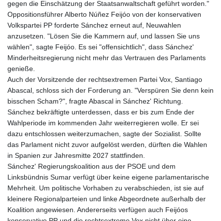
gegen die Einschätzung der Staatsanwaltschaft geführt worden."
Oppositionsführer Alberto Núñez Feijóo von der konservativen
Volkspartei PP forderte Sánchez erneut auf, Neuwahlen
anzusetzen. "Lösen Sie die Kammern auf, und lassen Sie uns
wählen", sagte Feijóo. Es sei "offensichtlich", dass Sánchez'
Minderheitsregierung nicht mehr das Vertrauen des Parlaments
genieße.
Auch der Vorsitzende der rechtsextremen Partei Vox, Santiago
Abascal, schloss sich der Forderung an. "Verspüren Sie denn kein
bisschen Scham?", fragte Abascal in Sánchez' Richtung.
Sánchez bekräftigte unterdessen, dass er bis zum Ende der
Wahlperiode im kommenden Jahr weiterregieren wolle. Er sei
dazu entschlossen weiterzumachen, sagte der Sozialist. Sollte
das Parlament nicht zuvor aufgelöst werden, dürften die Wahlen
in Spanien zur Jahresmitte 2027 stattfinden.
Sánchez' Regierungskoalition aus der PSOE und dem
Linksbündnis Sumar verfügt über keine eigene parlamentarische
Mehrheit. Um politische Vorhaben zu verabschieden, ist sie auf
kleinere Regionalparteien und linke Abgeordnete außerhalb der
Koalition angewiesen. Andererseits verfügen auch Feijóos
konservative PP und die rechtsextreme Vox nicht über eine