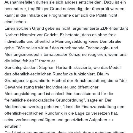
Ausnahmefällen dürfen sie sich anders entscheiden. Dazu ist ein
besonderer, tragfähiger Grund notwendig, der überprüft werden
kann; in die Inhalte der Programme darf sich die Politik nicht
einmischen.
Einen solchen Grund gebe es nicht, argumentierte ZDF-Intendant
Norbert Himmler vor Gericht. Er betonte, dass es ohne freie
individuelle und öffentliche Meinungsbildung keine Demokratie
gebe. "Wie sollen wir auf das zunehmende Technologie- und
Meinungsmonopol internationaler Konzerne reagieren, wenn uns
die Mittel fehlen?" fragte er.
Gerichtspräsident Stephan Harbarth skizzierte, wie das Modell
des öffentlich-rechtlichen Rundfunks funktioniert. Die im
Grundgesetz garantierte Freiheit der Berichterstattung diene "der
Gewährleistung freier individueller und öffentlicher
Meinungsbildung und ist schlechthin konstituierend für die
freiheitliche demokratische Grundordnung", sagte er. Der
Medienstaatsvertrag gebe vor, "dass die Finanzausstattung den
öffentlich-rechtlichen Rundfunk in die Lage zu versetzen hat,
seine verfassungsmäßigen und gesetzlichen Aufgaben zu
erfüllen."
Die Länder argumentierten, dass sie sich daran gehalten hätten.