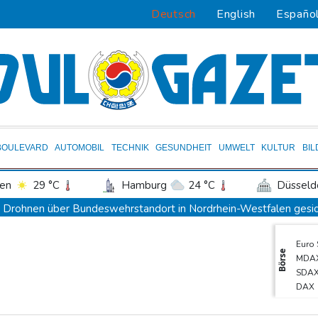
Deutsch
English
Españo
BOULEVARD
AUTOMOBIL
TECHNIK
GESUNDHEIT
UMWELT
KULTUR
BI
en
29 °C
Hamburg
24 °C
Düsseld
Potsdam
24 °C
Leipzig
26 °C
Drohnen über Bundeswehrstandort in Nordrhein-Westfalen gesi
ln
27 °C
Kiel
23 °C
Bremen
2
Ungarns Regierungspartei nominiert Ex-Gerichtspräsidenten Baka
Euro
tgart
32 °C
Dresden
28 °C
Wien
Schwimm-EM: Halbisch winkt und springt zu Bronze
Börse
MDA
den-Baden
28 °C
Selenskyj: Ukraine hat praktisch keine intakten Wärmekraftwerke
SDA
DAX
Braunschweig nach Kantersieg in Magdeburg an der Spitze
Gold
Absteiger schlägt Aufsteiger: Heidenheim siegt turbulent
TecD