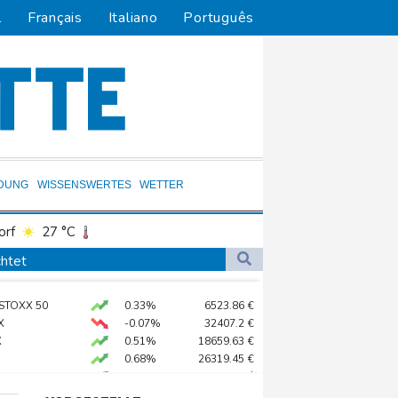
l
Français
Italiano
Português
LDUNG
WISSENSWERTES
WETTER
orf
27 °C
Dortmund
27 °C
chtet
6 °C
Flensburg
23 °C
 als Staatschef
 STOXX 50
0.33%
6523.86
€
30 °C
X
-0.07%
32407.2
€
 mehr
X
0.51%
18659.63
€
0.68%
26319.45
€
preis
2.28%
4399.7
$
AX
1.67%
4068.78
€