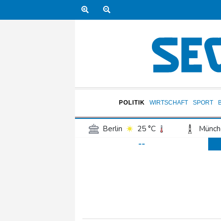
POLITIK
WIRTSCHAFT
SPORT
Berlin
25 °C
Münch
--
Frankfurt am Main
30 °C
Hannover
24 °C
Kö
Rostock
22 °C
Stut
Salzburg
30 °C
Ba