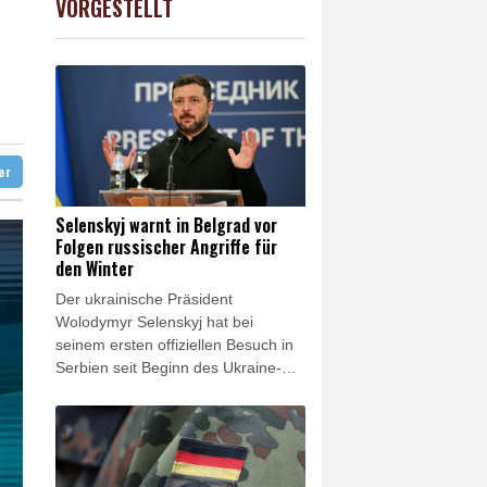
VORGESTELLT
USD
0.32%
1.1562
$
ustrie begrüßt sie
stizminister Blanche
ze
so früh wie nie
ter
Selenskyj warnt in Belgrad vor
Folgen russischer Angriffe für
den Winter
Der ukrainische Präsident
Wolodymyr Selenskyj hat bei
seinem ersten offiziellen Besuch in
Serbien seit Beginn des Ukraine-
Kriegs vor den Folgen der
verstärkten russischen Angriffe für
die Energieversorgung seines
Landes gewarnt. Die Ukraine habe
vor dem kommenden Winter