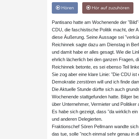
Hören
Hör auf zuzuhören
Pantisano hatte am Wochenende der "Bild"-
CDU, die faschistische Politik macht, der 
diese Äußerung. Seine Aussage sei "verkür
Reichinnek sagte dazu am Dienstag in Berlin
und damit habe er alles gesagt. Wie die Li
ehrlich lächerlich bei den ganzen Fragen, di
Reichinnek betonte, es sei ebenso Teil link
Sie zog aber eine klare Linie: "Die CDU ist 
Demokratie zerstören will und ich finde dami
Die Aktuelle Stunde dürfte sich auch grun
Wochenende stattgefunden hatte. Bilger bez
über Unternehmer, Vermieter und Politiker
Es habe sich gezeigt, dass "da wirklich ein
und anderen Delegierten.
Fraktionschef Sören Pellmann wandte sich 
das tue, solle "noch einmal sehr genau in