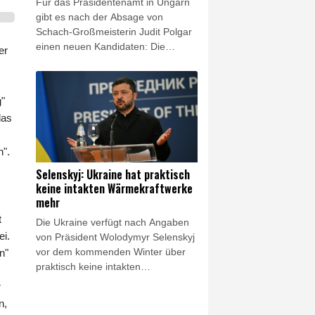
Für das Präsidentenamt in Ungarn
Daraufhin wurde die Militärpolizei
gibt es nach der Absage von
entsandt.
Schach-Großmeisterin Judit Polgar
einen neuen Kandidaten: Die
er
Fraktion der Regierungspartei Tisza
teilte am Samstag mit, dass sie den
früheren Präsidenten des Obersten
g"
Gerichtshofs, Andras Baka, für das
das
Amt als Staatschef nominiert habe.
Das Parlament soll demnach am
Dienstag über die Personalie
n".
abstimmen. Die Wahl des Orban-
Selenskyj: Ukraine hat praktisch
Kritikers gilt angesichts der
keine intakten Wärmekraftwerke
Zweidrittelmehrheit von Tisza in der
mehr
Nationalversammlung als sicher.
t
Die Ukraine verfügt nach Angaben
ei.
von Präsident Wolodymyr Selenskyj
vor dem kommenden Winter über
n"
praktisch keine intakten
Wärmekraftwerke mehr. Grund
r
seien die nahezu täglichen
n,
russischen Angriffe, sagte Selenskyj