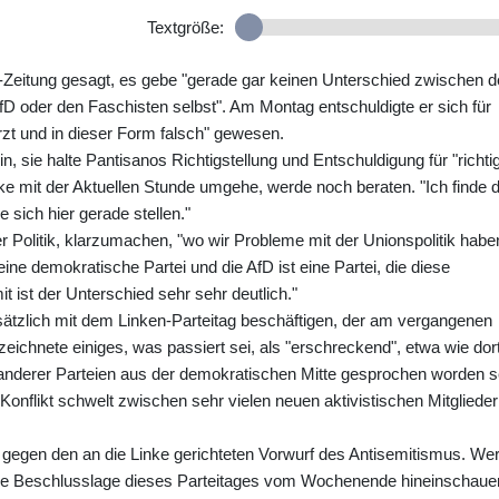
Textgröße:
Zeitung gesagt, es gebe "gerade gar keinen Unterschied zwischen d
AfD oder den Faschisten selbst". Am Montag entschuldigte er sich für
zt und in dieser Form falsch" gewesen.
, sie halte Pantisanos Richtigstellung und Entschuldigung für "richti
nke mit der Aktuellen Stunde umgehe, werde noch beraten. "Ich finde 
e sich hier gerade stellen."
er Politik, klarzumachen, "wo wir Probleme mit der Unionspolitik habe
eine demokratische Partei und die AfD ist eine Partei, die diese
t ist der Unterschied sehr sehr deutlich."
dsätzlich mit dem Linken-Parteitag beschäftigen, der am vergangenen
eichnete einiges, was passiert sei, als "erschreckend", etwa wie dor
 anderer Parteien aus der demokratischen Mitte gesprochen worden s
 Konflikt schwelt zwischen sehr vielen neuen aktivistischen Mitglieder
gegen den an die Linke gerichteten Vorwurf des Antisemitismus. We
 die Beschlusslage dieses Parteitages vom Wochenende hineinschaue