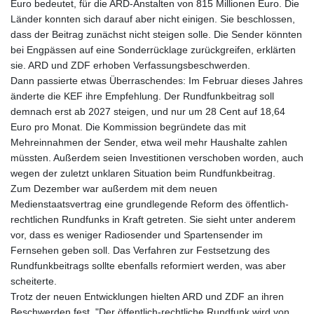
Euro bedeutet, für die ARD-Anstalten von 815 Millionen Euro. Die
Länder konnten sich darauf aber nicht einigen. Sie beschlossen,
dass der Beitrag zunächst nicht steigen solle. Die Sender könnten
bei Engpässen auf eine Sonderrücklage zurückgreifen, erklärten
sie. ARD und ZDF erhoben Verfassungsbeschwerden.
Dann passierte etwas Überraschendes: Im Februar dieses Jahres
änderte die KEF ihre Empfehlung. Der Rundfunkbeitrag soll
demnach erst ab 2027 steigen, und nur um 28 Cent auf 18,64
Euro pro Monat. Die Kommission begründete das mit
Mehreinnahmen der Sender, etwa weil mehr Haushalte zahlen
müssten. Außerdem seien Investitionen verschoben worden, auch
wegen der zuletzt unklaren Situation beim Rundfunkbeitrag.
Zum Dezember war außerdem mit dem neuen
Medienstaatsvertrag eine grundlegende Reform des öffentlich-
rechtlichen Rundfunks in Kraft getreten. Sie sieht unter anderem
vor, dass es weniger Radiosender und Spartensender im
Fernsehen geben soll. Das Verfahren zur Festsetzung des
Rundfunkbeitrags sollte ebenfalls reformiert werden, was aber
scheiterte.
Trotz der neuen Entwicklungen hielten ARD und ZDF an ihren
Beschwerden fest. "Der öffentlich-rechtliche Rundfunk wird von