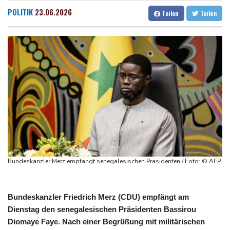
Beugehaft für Lina E.
Dresden
25 °C
Wien
29 °C
POLITIK
23.06.2026
Teilen
Teilen
Verweigerter Dopingtest: NADA will Vierjahressperre für Ansah
Salzburg
26 °C
Medien: Türkischer Präsident Erdogan zu Dreiergipfel in Saudi-
Baden-Baden
24 °C
Arabien eingetroffen
Deutsche Industrieproduktion zeigt sich widerstandsfähig -
Rekordstand bei Exporten
Weniger Falschgeld im ersten Halbjahr im Umlauf
Anhaltende Trockenheit: Rheinpegel bei Düsseldorf auf
historischem Tief
Urteil: Nähe zu Muslimbruderschaft kann Verbeamtung
entgegenstehen
Bundeskanzler Merz empfängt senegalesischen Präsidenten / Foto: © AFP
Bundeskanzler Friedrich Merz (CDU) empfängt am
Dienstag den senegalesischen Präsidenten Bassirou
Diomaye Faye. Nach einer Begrüßung mit militärischen