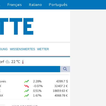
l
Français
Italiano
Português
LDUNG
WISSENSWERTES
WETTER
orf
22 °C
Dortmund
22 °C
9 °C
Flensburg
19 °C
gen
preis
2.28%
4399.7
$
23 °C
etastasen gebildet
X
-0.07%
32407.2
€
X
0.51%
18659.63
€
AX
1.67%
4068.78
€
 STOXX 50
0.33%
6523.86
€
0.68%
26319.45
€