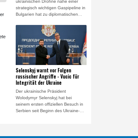
ukrainischen Drohne nahe einer
strategisch wichtigen Gaspipeline in
er
Bulgarien hat zu diplomatischen
Verstimmungen zwischen Sofia und
Kiew geführt. Nach einer ersten
Untersuchung der Trümmer erklärte
ete
das bulgarische
Verteidigungsministerium am
Samstag, es handle sich um einen
Drohnentyp, der von den
ukrainischen Streitkräften "häufig
Selenskyj warnt vor Folgen
verwendet" werde. Außenministerin
russischer Angriffe - Vucic für
Welislawa Petrowa bestellte
Integrität der Ukraine
daraufhin die ukrainische
Der ukrainische Präsident
Botschafterin für Montag ein. Kiew
Wolodymyr Selenskyj hat bei
bestritt, vorsätzlich ein Fluggerät
seinem ersten offiziellen Besuch in
nach Bulgarien gelenkt zu haben.
Serbien seit Beginn des Ukraine-
Kriegs vor den Folgen der
verstärkten russischen Angriffe für
den kommenden Winter gewarnt.
Die Ukraine habe "praktisch keine