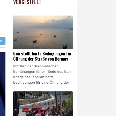
VORGESTELLT
USD
0.32%
1.1562
$
euen Präsidenten Espriella
ng"
nd Metastasen gebildet
ter
Iran stellt harte Bedingungen für
Öffnung der Straße von Hormus
Inmitten der diplomatischen
Bemühungen für ein Ende des Iran-
Kriegs hat Teheran harte
Bedingungen für eine Öffnung der
Straße von Hormus gestellt.
Außenminister Abbas Araghtschi
forderte am Samstag unter
anderem "Entschädigungen" für
Verstöße der USA gegen das im
Juni besiegelte Rahmenabkommen