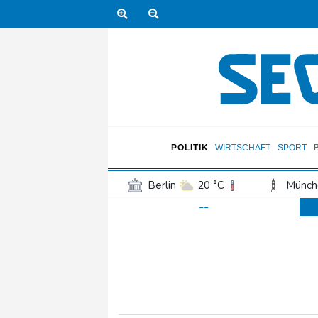
POLITIK
WIRTSCHAFT
SPORT
Berlin
20 °C
Münch
--
Frankfurt am Main
24 °C
Hannover
20 °C
Kö
Rostock
20 °C
Stut
Salzburg
21 °C
Ba