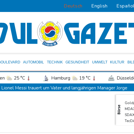
Deutsch
English
Españo
BOULEVARD
AUTOMOBIL
TECHNIK
GESUNDHEIT
UMWELT
KULTUR
BI
en
25 °C
Hamburg
19 °C
Düsseld
Potsdam
20 °C
Leipzig
23 °C
Lionel Messi trauert um Vater und langjährigen Manager Jorge
ln
21 °C
Kiel
19 °C
Bremen
1
DAK-Analyse: ADHS-Neudiagnosen bei Kindern deutlich gestie
Gold
tgart
25 °C
Dresden
24 °C
Wien
Sohn: Krebs von Ex-Präsident Biden hat sich ausgebreitet und M
Börse
MDA
den-Baden
20 °C
Iran stellt harte Bedingungen für Öffnung der Straße von Hormus
SDA
TecD
Trauerflor und Schweigeminute: Inter Miami trauert mit Messi
Euro
WTA: Sabalenka scheitert überraschend in Toronto
DAX