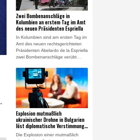
zwischen Teheran und Washington.
Der Chef des Nationalen
Zwei Bombenanschläge in
Sicherheitsrats, Mohammad Bagher
Kolumbien an erstem Tag im Amt
Solghadr, legte eine ganze Liste an
des neuen Präsidenten Espriella
Bedingungen für ein Ende der
In Kolumbien sind am ersten Tag im
Blockade der strategisch wichtigen
Amt des neuen rechtsgerichteten
Meerenge vor.
Präsidenten Abelardo de la Espriella
zwei Bombenanschläge verübt
worden. Bei den Anschlägen in
verschiedenen Teilen des Landes
wurde am Samstag mindestens ein
Polizist getötet, wie die Armee
mitteilte. Weitere Menschen seien
verletzt worden.
-
Explosion mutmaßlich
ukrainischer Drohne in Bulgarien
löst diplomatische Verstimmung
aus
Die Explosion einer mutmaßlich