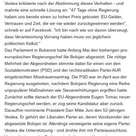
Vestea kritisierte nach der Abstimmung dieses Verhalten - und
mahnte eine schnelle Lösung an: "47 Tage ohne Regierung
haben uns bereits einen zu hohen Preis gekostet: EU-Gelder,
Vertrauen und Zeit, die wir nie wieder zurückgewinnen werden",
schrieb er auf Facebook. "Ich bin nach wie vor davon überzeugt,
dass Verantwortung Vorrang haben muss vor jeglichem
politischen Kalkül."
Das Parlament in Bukarest hatte Anfang Mai den bisherigen pro-
europäischen Regierungschef Ilie Bolojan abgesetzt. Die nötige
Mehrheit der Abgeordneten stimmte dabei für einen von den
Sozialdemokraten (PSD) und der rechtsradikalen Partei AUR
eingebrachten Misstrauensantrag. Die PSD war im April aus der
Regierung ausgetreten, nachdem Bolojans Regierung eine Reihe
unpopulärer Maßnahmen wie Steuererhöhungen ergriffen hatte.
Zunächst sollte danach der EU-Abgeordnete Eugen Tomac neuer
Regierungschef werden, er zog seine Kandidatur aber zurück.
Daraufhin nominierte Präsident Dan Mitte Juni den 52-jährigen
Vestea. Er gehört der Liberalen Partei an, deren Vorsitzender der
abgesetzte Bolojan ist. Allerdings verweigerte seine eigene Partei
Vestea die Unterstützung - und drohte ihm mit Parteiausschluss.