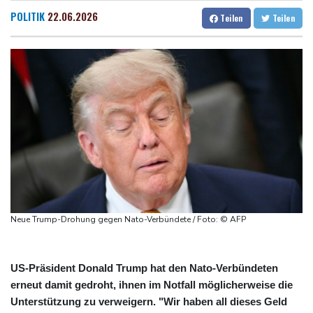
Lionel Messi trauert um seinen Vater
Dresden
26 °C
Wien
29 °C
POLITIK
22.06.2026
Teilen
Teilen
Absturz von Ultraleichtflugzeug: 72-jähriger Pilot stirbt in Baden-
Salzburg
29 °C
Württemberg
Baden-Baden
27 °C
Selenskyj warnt in Belgrad vor Folgen russischer Angriffe für
den Winter
Drohnen über Bundeswehrstandort in Nordrhein-Westfalen
gesichtet
Ungarns Regierungspartei nominiert Ex-Gerichtspräsidenten
Baka als Staatschef
Schwimm-EM: Halbisch winkt und springt zu Bronze
Selenskyj: Ukraine hat praktisch keine intakten
Neue Trump-Drohung gegen Nato-Verbündete / Foto: © AFP
Wärmekraftwerke mehr
US-Präsident Donald Trump hat den Nato-Verbündeten
erneut damit gedroht, ihnen im Notfall möglicherweise die
Unterstützung zu verweigern. "Wir haben all dieses Geld