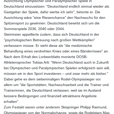
Ausrichtung Olympischer und Paralympischer Spiele in
Deutschland einzusetzen: "Deutschland endlich einmal wieder als
Gastgeber der Spiele, dafür werbe ich sehr", betonte er. Die
Ausrichtung wäre "eine Riesenchance" den Nachwuchs für den
Spitzensport zu gewinnen. Deutschland bewirbt sich um die
Sommerspiele 2036, 2040 oder 2044.
Steinmeier appellierte zudem, dass sich Deutschland in der
"psychologischen Betreuung nach großen Wettkämpfen"
verbessern müsse. Er sieht diese als "die medizinische
Behandlung eines verdrehten Knies oder eines Bänderrisses" an.
Nach dem Erhalt des Lorbeerblatts monierte DOSB-
Athletensprecher Tobias Arlt: "Wenn Deutschland auch in Zukunft
bei Olympischen und Paralympischen Spielen erfolgreich sein will,
müssen wir in den Sport investieren – und zwar mehr als bisher."
Dabei gehe es dem siebenmaligen Rodel-Olympiasieger vor
allem um "die Sportstätten, Nachwuchsarbeit und die Trainer und
Trainerinnen, die Deutschland verlassen, weil sie im Ausland
bessere Bedingungen und finanziell attraktivere Angebote
erhalten".
Zum Festakt waren unter anderem Skispringer Philipp Raimund,
Olympiasieger von der Normalschanze, sowie die Rodelstars Max