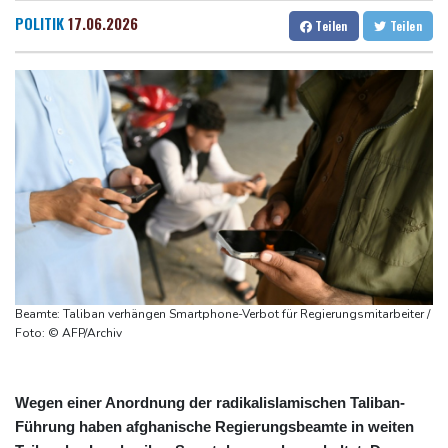
Ostchina auf Land getroffen
Dresden
33 °C
Wien
33 °C
POLITIK
17.06.2026
Teilen
Teilen
Nächster Dreifachsieg für Aprilia - Fernández triumphiert
Salzburg
32 °C
Verkehrsminister Bilger will Boni von Bahnmanagern an Ziele
Baden-Baden
32 °C
knüpfen
Bericht: Trotz Sanierung nur jeder vierte Zug zwischen Hamburg
und Berlin pünktlich
FC Bayern: Kompany setzt auf Musiala
Beamte: Taliban verhängen Smartphone-Verbot für Regierungsmitarbeiter /
Foto: © AFP/Archiv
Wegen einer Anordnung der radikalislamischen Taliban-
Führung haben afghanische Regierungsbeamte in weiten