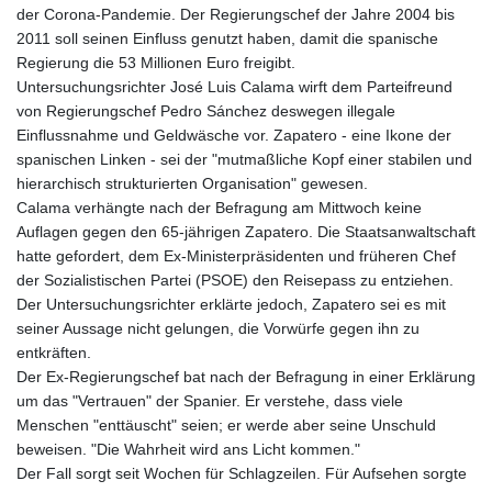
der Corona-Pandemie. Der Regierungschef der Jahre 2004 bis
2011 soll seinen Einfluss genutzt haben, damit die spanische
Regierung die 53 Millionen Euro freigibt.
Untersuchungsrichter José Luis Calama wirft dem Parteifreund
von Regierungschef Pedro Sánchez deswegen illegale
Einflussnahme und Geldwäsche vor. Zapatero - eine Ikone der
spanischen Linken - sei der "mutmaßliche Kopf einer stabilen und
hierarchisch strukturierten Organisation" gewesen.
Calama verhängte nach der Befragung am Mittwoch keine
Auflagen gegen den 65-jährigen Zapatero. Die Staatsanwaltschaft
hatte gefordert, dem Ex-Ministerpräsidenten und früheren Chef
der Sozialistischen Partei (PSOE) den Reisepass zu entziehen.
Der Untersuchungsrichter erklärte jedoch, Zapatero sei es mit
seiner Aussage nicht gelungen, die Vorwürfe gegen ihn zu
entkräften.
Der Ex-Regierungschef bat nach der Befragung in einer Erklärung
um das "Vertrauen" der Spanier. Er verstehe, dass viele
Menschen "enttäuscht" seien; er werde aber seine Unschuld
beweisen. "Die Wahrheit wird ans Licht kommen."
Der Fall sorgt seit Wochen für Schlagzeilen. Für Aufsehen sorgte