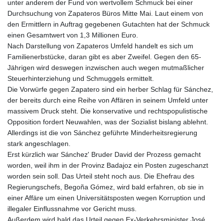
unter anderem der Fund von wertvollem Schmuck bei einer
Durchsuchung von Zapateros Büros Mitte Mai. Laut einem von
den Ermittlern in Auftrag gegebenen Gutachten hat der Schmuck
einen Gesamtwert von 1,3 Millionen Euro.
Nach Darstellung von Zapateros Umfeld handelt es sich um
Familienerbstücke, daran gibt es aber Zweifel. Gegen den 65-
Jährigen wird deswegen inzwischen auch wegen mutmaßlicher
Steuerhinterziehung und Schmuggels ermittelt.
Die Vorwürfe gegen Zapatero sind ein herber Schlag für Sánchez,
der bereits durch eine Reihe von Affären in seinem Umfeld unter
massivem Druck steht. Die konservative und rechtspopulistische
Opposition fordert Neuwahlen, was der Sozialist bislang ablehnt.
Allerdings ist die von Sánchez geführte Minderheitsregierung
stark angeschlagen.
Erst kürzlich war Sánchez' Bruder David der Prozess gemacht
worden, weil ihm in der Provinz Badajoz ein Posten zugeschanzt
worden sein soll. Das Urteil steht noch aus. Die Ehefrau des
Regierungschefs, Begoña Gómez, wird bald erfahren, ob sie in
einer Affäre um einen Universitätsposten wegen Korruption und
illegaler Einflussnahme vor Gericht muss.
Außerdem wird bald das Urteil gegen Ex-Verkehrsminister José