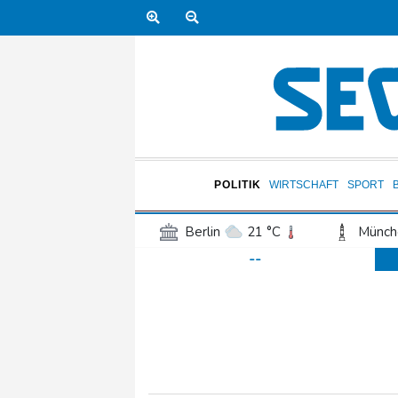
POLITIK
WIRTSCHAFT
SPORT
Berlin
21 °C
Münch
--
Frankfurt am Main
27 °C
Hannover
21 °C
Kö
Rostock
19 °C
Stut
Salzburg
28 °C
Ba