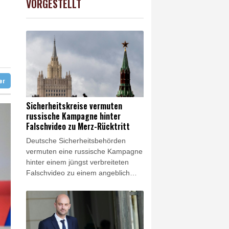
VORGESTELLT
USD
0.42%
1.1574
$
ft für Lina E.
abien eingetroffen
ter
Sicherheitskreise vermuten
russische Kampagne hinter
Falschvideo zu Merz-Rücktritt
Deutsche Sicherheitsbehörden
vermuten eine russische Kampagne
hinter einem jüngst verbreiteten
Falschvideo zu einem angeblich
bevorstehenden Rücktritt von
Kanzler Friedrich Merz (CDU).
"Urheber ist wahrscheinlich Storm
1516", hieß es am Freitag aus
Sicherheitskreisen gegenüber der