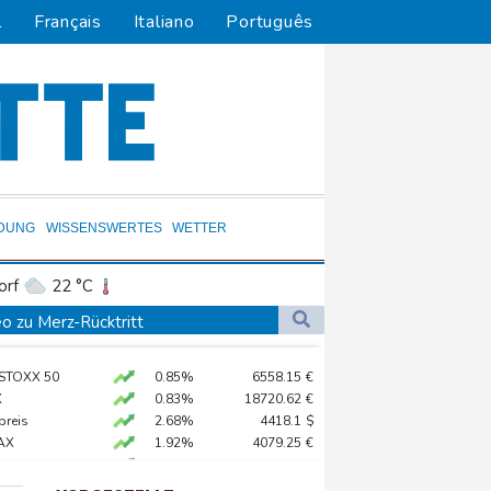
l
Français
Italiano
Português
LDUNG
WISSENSWERTES
WETTER
orf
22 °C
Dortmund
22 °C
o zu Merz-Rücktritt
1 °C
Flensburg
19 °C
en
 STOXX 50
0.85%
6558.15
€
31 °C
zig
X
0.83%
18720.62
€
ittelt wegen Sabotage
preis
2.68%
4418.1
$
AX
1.92%
4079.25
€
e Wahlkampf-Einmischung an
X
0.69%
32656.23
€
 KI vorschlagen
1.1%
26429.63
€