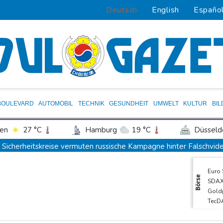
Deutsch
English
Españo
BOULEVARD
AUTOMOBIL
TECHNIK
GESUNDHEIT
UMWELT
KULTUR
BI
en
27 °C
Hamburg
19 °C
Düsseld
Potsdam
22 °C
Leipzig
25 °C
Sicherheitskreise vermuten russische Kampagne hinter Falschvide
ln
23 °C
Kiel
20 °C
Bremen
2
Papst Leo XIV. will bei Frankreich-Besuch Missbrauchsopfer treff
Euro
tgart
28 °C
Dresden
25 °C
Wien
Nationaler Sicherheitsrat mit Merz tagt zu Drohnenvorfall in Leip
Börse
SDA
den-Baden
25 °C
Kabel der Deutschen Bahn beschädigt: Kölner Staatsschutz erm
Gold
TecD
Frankreichs Außenminister Barrot kündigt Reaktion auf russisch
MDA
Ein Viertel der Reisenden in Deutschland lässt sich Ziele von der
DAX