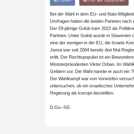
Hören
Hör auf zuzuhören
Bei der Wahl in dem EU- und Nato-Mitglieds
Umfragen hatten die beiden Parteien nach e
Der 59-jährige Golob kam 2022 als Politikneu
Parteien. Unter Golob wurde in Slowenien d
eine der wenigen in der EU, die Israels Kr
Jansa war seit 2004 bereits drei Mal Regi
erlitt. Der Rechtspopulist ist ein Bewund
Ministerpräsidenten Viktor Orban. Im Wah
Geldern vor. Die Wahl nannte er auch ein 
Der Wahlkampf war von Vorwürfen versuch
untersuchen, ob ein israelisches Unterne
Regierung als korrupt darstellten.
D.Gu--SG