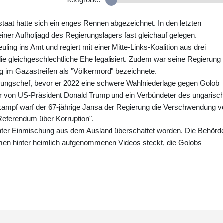
taat hatte sich ein enges Rennen abgezeichnet. In den letzten
iner Aufholjagd des Regierungslagers fast gleichauf gelegen.
ling ins Amt und regiert mit einer Mitte-Links-Koalition aus drei
ie gleichgeschlechtliche Ehe legalisiert. Zudem war seine Regierung
ieg im Gazastreifen als "Völkermord" bezeichnete.
erungschef, bevor er 2022 eine schwere Wahlniederlage gegen Golob
erer von US-Präsident Donald Trump und ein Verbündeter des ungarisc
lkampf warf der 67-jährige Jansa der Regierung die Verschwendung v
"Referendum über Korruption".
ter Einmischung aus dem Ausland überschattet worden. Die Behörd
hmen hinter heimlich aufgenommenen Videos steckt, die Golobs