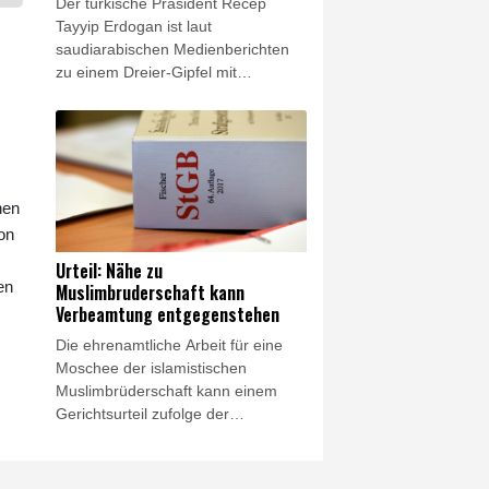
Der türkische Präsident Recep
Tayyip Erdogan ist laut
saudiarabischen Medienberichten
zu einem Dreier-Gipfel mit
Vertretern Saudi-Arabiens und
Pakistans in der saudiarabischen
Stadt Dschidda eingetroffen.
Erdogan kam am Freitag in der
Hafenstadt am Roten Meer an, wie
hen
der saudiarabische Fernsehsender
Alechbarija berichtete. Dort will er
on
nach Angaben aus saudiarabischen
Urteil: Nähe zu
Regierungs- und Armeekreisen mit
en
Muslimbruderschaft kann
dem saudiarabischen Kronprinzen
Verbeamtung entgegenstehen
Mohammed bin Salman und dem
Die ehrenamtliche Arbeit für eine
pakistanischen Regierungschef
Moschee der islamistischen
Shebaz Sharif einen
Muslimbrüderschaft kann einem
Verteidigungspakt schließen.
Gerichtsurteil zufolge der
Übernahme in das
Beamtenverhältnis entgegenstehen.
Das entschied das