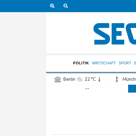
POLITIK
WIRTSCHAFT
SPORT
Berlin
22 °C
Münch
--
Frankfurt am Main
23 °C
Hannover
20 °C
Kö
Rostock
22 °C
Stut
Salzburg
22 °C
Ba