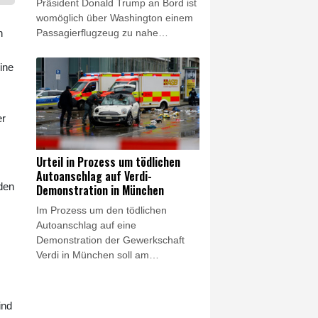
Präsident Donald Trump an Bord ist
womöglich über Washington einem
n
Passagierflugzeug zu nahe
gekommen. Die
Transportsicherheitsbehörde
ine
erklärte am Mittwoch, sie
untersuche einen Vorfall, "bei dem
der vorgeschriebene
er
Sicherheitsabstand zwischen der
'Marine One' und einem vom
Washington National Airport (DCA)
Urteil in Prozess um tödlichen
gestarteten Passagierflugzeug
Autoanschlag auf Verdi-
unterschritten worden sein soll".
den
Demonstration in München
Das Weiße Haus betonte, der
Im Prozess um den tödlichen
Präsident habe sich zu keinem
Autoanschlag auf eine
Zeitpunkt in Gefahr befunden.
Demonstration der Gewerkschaft
Verdi in München soll am
Donnerstag (11.30 Uhr) das Urteil
gesprochen werden. Die
Bundesanwaltschaft wirft dem aus
ind
Afghanistan stammenden Farhad N.