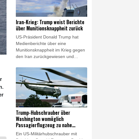
südostasiatischen Asean-Staaten
hätten für ihn "Priorität", sagte Min
Aung Hlaing am Donnerstag in
Iran-Krieg: Trump weist Berichte
Bangkok. Der thailändische
über Munitionsknappheit zurück
Regierungschef Anutin Charnvirakul
US-Präsident Donald Trump hat
sagte ihm seine Unterstützung zu.
Medienberichte über eine
Munitionsknappheit im Krieg gegen
den Iran zurückgewiesen und
Journalisten mit hohen Haftstrafen
gedroht. Die US-Streitkräfte hätten
"riesige Mengen an 'Munition', vor
r
allem bestimmter Arten", schrieb
n.
Trump am Donnerstag in seinem
er
Onlinedienst Truth Social. US-
Medien hatten zuvor berichtet, ein
Mangel an Raketen habe Trump
Trump-Hubschrauber über
von weiteren Angriffen auf den Iran
Washington womöglich
abgehalten.
Passagierflugzeug zu nahe
gekommen
Ein US-Militärhubschrauber mit