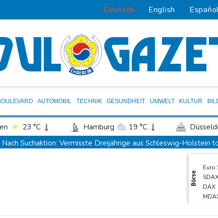
Deutsch
English
Españo
BOULEVARD
AUTOMOBIL
TECHNIK
GESUNDHEIT
UMWELT
KULTUR
BI
en
23 °C
Hamburg
19 °C
Düsseld
Potsdam
23 °C
Leipzig
25 °C
Nach Suchaktion: Vermisste Dreijährige aus Schleswig-Holstein 
ln
18 °C
Kiel
20 °C
Bremen
1
Auto kommt von Autobahn ab und stürzt auf Gleise: Drei Tote in
Euro
tgart
24 °C
Dresden
26 °C
Wien
Iran-Krieg: Trump weist Berichte über Munitionsknappheit zurück
Börse
SDA
den-Baden
16 °C
DLRG: In diesem Jahr bereits mindestens 261 Badetote in Deuts
DAX
MDA
Arbeiter stirbt in Niedersachsen durch umkippenden Bagger
TecD
Mehr Geld für Bundeswehr und Infrastruktur: Industrie erhält me
Gold