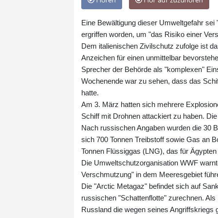
Hören
Hör auf zuzuhören
Eine Bewältigung dieser Umweltgefahr sei
ergriffen worden, um "das Risiko einer Ver
Dem italienischen Zivilschutz zufolge ist d
Anzeichen für einen unmittelbar bevorsteh
Sprecher der Behörde als "komplexen" Ein
Wochenende war zu sehen, dass das Schiff
hatte.
Am 3. März hatten sich mehrere Explosione
Schiff mit Drohnen attackiert zu haben. Die
Nach russischen Angaben wurden die 30 B
sich 700 Tonnen Treibstoff sowie Gas an Bo
Tonnen Flüssiggas (LNG), das für Ägypten
Die Umweltschutzorganisation WWF warnte, 
Verschmutzung" in dem Meeresgebiet führen
Die "Arctic Metagaz" befindet sich auf San
russischen "Schattenflotte" zurechnen. Als 
Russland die wegen seines Angriffskriegs 