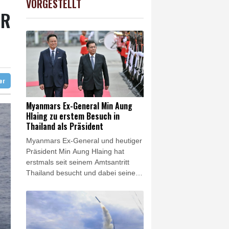
VORGESTELLT
USD
-0.08%
1.1546
$
ER
 vor allem im Juni
nde in Kanada
ilienhaus entdeckt
ter
Myanmars Ex-General Min Aung
Hlaing zu erstem Besuch in
Thailand als Präsident
Myanmars Ex-General und heutiger
Präsident Min Aung Hlaing hat
erstmals seit seinem Amtsantritt
Thailand besucht und dabei seine
Hoffnung auf eine Normalisierung
der Beziehungen seines Landes zu
den anderen Staaten der Region
zum Ausdruck gebracht. Die
Beziehungen zu den