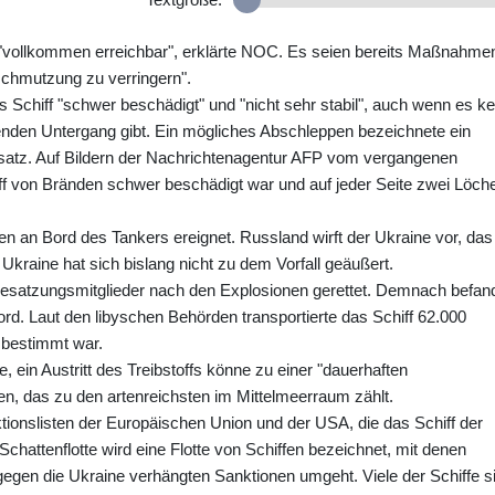
 "vollkommen erreichbar", erklärte NOC. Es seien bereits Maßnahme
schmutzung zu verringern".
as Schiff "schwer beschädigt" und "nicht sehr stabil", auch wenn es ke
enden Untergang gibt. Ein mögliches Abschleppen bezeichnete ein
satz. Auf Bildern der Nachrichtenagentur AFP vom vergangenen
 von Bränden schwer beschädigt war und auf jeder Seite zwei Löch
n an Bord des Tankers ereignet. Russland wirft der Ukraine vor, das
 Ukraine hat sich bislang nicht zu dem Vorfall geäußert.
esatzungsmitglieder nach den Explosionen gerettet. Demnach befan
rd. Laut den libyschen Behörden transportierte das Schiff 62.000
 bestimmt war.
ein Austritt des Treibstoffs könne zu einer "dauerhaften
, das zu den artenreichsten im Mittelmeerraum zählt.
ktionslisten der Europäischen Union und der USA, die das Schiff der
Schattenflotte wird eine Flotte von Schiffen bezeichnet, mit denen
gegen die Ukraine verhängten Sanktionen umgeht. Viele der Schiffe s