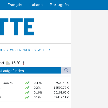
l
Français
Italiano
Português
LDUNG
WISSENSWERTES
WETTER
orf
18 °C
Dortmund
19 °C
tot aufgefunden
9 °C
Flensburg
21 °C
 Bayern
 STOXX 50
0.49%
6508.58
€
29 °C
X
0.2%
18590.72
€
chland
0.16%
26168.65
€
X
0.1%
32459.11
€
AX
1.21%
3995.24
€
hr Aufträge
preis
0.36%
4320.7
$