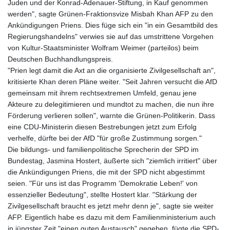
Juden und der Konrad-Adenauer-Stiftung, in Kauf genommen
werden", sagte Grünen-Fraktionsvize Misbah Khan AFP zu den
Ankündigungen Priens. Dies füge sich ein "in ein Gesamtbild des
Regierungshandelns" verwies sie auf das umstrittene Vorgehen
von Kultur-Staatsminister Wolfram Weimer (parteilos) beim
Deutschen Buchhandlungspreis.
"Prien legt damit die Axt an die organisierte Zivilgesellschaft an",
kritisierte Khan deren Pläne weiter. "Seit Jahren versucht die AfD
gemeinsam mit ihrem rechtsextremen Umfeld, genau jene
Akteure zu delegitimieren und mundtot zu machen, die nun ihre
Förderung verlieren sollen", warnte die Grünen-Politikerin. Dass
eine CDU-Ministerin diesen Bestrebungen jetzt zum Erfolg
verhelfe, dürfte bei der AfD "für große Zustimmung sorgen."
Die bildungs- und familienpolitische Sprecherin der SPD im
Bundestag, Jasmina Hostert, äußerte sich "ziemlich irritiert" über
die Ankündigungen Priens, die mit der SPD nicht abgestimmt
seien. "Für uns ist das Programm 'Demokratie Leben!' von
essenzieller Bedeutung", stellte Hostert klar. "Stärkung der
Zivilgesellschaft braucht es jetzt mehr denn je", sagte sie weiter
AFP. Eigentlich habe es dazu mit dem Familienministerium auch
in jüngster Zeit "einen guten Austausch" gegeben, fügte die SPD-