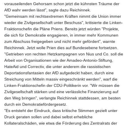
vorauseilenden Gehorsam schon jetzt die kühnsten Träume der
AfD wahr werden lässt", sagte dazu Reichinnek.
"Gemeinsam mit rechtsextremen Kräften nimmt die Union immer
wieder die Zivilgesellschaft unter Beschuss", kritisierte die Linken-
Fraktionschefin die Pläne Priens. Bereits jetzt würden "Projekte,
die sich für Demokratie engagieren, in immer mehr Kommunen
zum Abschuss freigegeben und nicht mehr gefördert", warnte
Reichinnek. Jetzt wolle Prien dies auf Bundesebene fortsetzen.
"Getrieben von rechten Hetzkampagnen von Nius und Co. soll die
Arbeit von Organisationen wie der Amadeo-Antonio-Stiftung,
HateAid und Correctiv, die unter anderem die rassistischen
Deportationsfantasien der AfD aufgedeckt haben, durch eine
Streichung von Mitteln massiv eingeschränkt werden", warf die
Linken-Fraktionschefin der CDU-Politikerin vor. "Wir müssen die
Zivilgesellschaft stärken und eine verlässliche Finanzierung auf
den Weg bringen", verlangte Reichinnek stattdessen, am besten
durch ein Demokratiefördergesetz.
"Es entsteht der Eindruck, dass kritische Stimmen gezielt unter
Druck geraten sollen und dabei selbst erhebliche
Kollateralschäden, wie etwa die Förderung des Zentralrats der