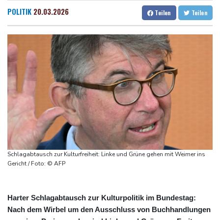
US-Senat bestätigt Trumps umstrittenen Justizminister Blanche
Dresden
23 °C
Wien
26 °C
POLITIK
20.03.2026
Teilen
Teilen
Vulkan Ätna auf Sizilien erneut ausgebrochen - Ankünfte am
Salzburg
24 °C
Flughafen Catania gestrichen
Baden-Baden
22 °C
Selenskyj: Mindestens vier Tote durch russische Angriffe in
Region Kiew
Mercedes GLA neu gegen alt: Der große Sprung ins
Elektrozeitalter
Skoda Kodiaq gegen VW Tayron: Das bessere Familien-SUV
Schlagabtausch zur Kulturfreiheit: Linke und Grüne gehen mit Weimer ins
Gericht / Foto: © AFP
Harter Schlagabtausch zur Kulturpolitik im Bundestag:
Nach dem Wirbel um den Ausschluss von Buchhandlungen