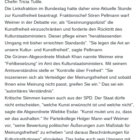
Chefin Tricia Tuttle.
Die Linksfraktion im Bundestag hatte daher eine Aktuelle Stunde
zur Kunstfreiheit beantragt. Fraktionschef Sören Pellmann warf
Weimer in der Debatte vor, als "Gesinnungspolizist" die
Kunstfreiheit einzuschränken und forderte den Rücktritt des
Kulturstaatsministers. Dieser pflege einen "herablassenden
Umgang mit bisher erreichten Standards". "Sie legen die Axt an
unsere Kultur- und Kunstfreiheit", sagte Pellmann.
Die Grünen-Abgeordnete Misbah Khan nannte Weimer eine
"Fehlbesetzung" im Amt des Kulturstaatsministers. Mit seinem
Amtsverständnis stelle er "Kontrolle über Freiheit": "Sie
inszenieren sich als Verteidiger der Meinungsfreiheit und sobald
Ihnen eine Meinung nicht passt, greifen Sie ein." Das sei ein
"autoritäres Verständnis".
Kritische Stimmen kamen auch aus der SPD. Der Staat dürfe
nicht entscheiden, "welche Kunst erwünscht ist und welche nicht",
sagte die Abgeordnete Wiebke Esdar. "Kunst mutet uns zu, dass
wir das aushalten." Ihr Parteikollege Holger Mann warf Weimer
vor, "seine Bewertung politischer Äußerungen zum Maßstab für
Meinungsfreiheit" zu erheben "und daraus Beschränkungen für
Kulturinstitutionen" abzuleiten. Das habe auch sein Umgang mit