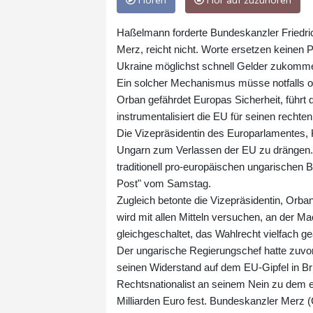
Hören
Hör auf zuzuhören
Haßelmann forderte Bundeskanzler Friedric
Merz, reicht nicht. Worte ersetzen keinen 
Ukraine möglichst schnell Gelder zukomme
Ein solcher Mechanismus müsse notfalls o
Orban gefährdet Europas Sicherheit, führt
instrumentalisiert die EU für seinen rechte
Die Vizepräsidentin des Europarlamentes, K
Ungarn zum Verlassen der EU zu drängen. 
traditionell pro-europäischen ungarischen 
Post" vom Samstag.
Zugleich betonte die Vizepräsidentin, Orba
wird mit allen Mitteln versuchen, an der Ma
gleichgeschaltet, das Wahlrecht vielfach g
Der ungarische Regierungschef hatte zuvo
seinen Widerstand auf dem EU-Gipfel in Brü
Rechtsnationalist an seinem Nein zu dem e
Milliarden Euro fest. Bundeskanzler Merz 