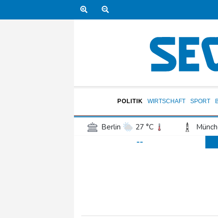
POLITIK
WIRTSCHAFT
SPORT
Berlin
27 °C
Münch
--
Frankfurt am Main
29 °C
Hannover
24 °C
Kö
Rostock
23 °C
Stut
Salzburg
30 °C
Ba