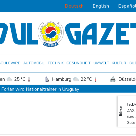
Deutsch
English
Españo
BOULEVARD
AUTOMOBIL
TECHNIK
GESUNDHEIT
UMWELT
KULTUR
BI
en
25 °C
Hamburg
22 °C
Düsseld
Potsdam
27 °C
Leipzig
30 °C
Forlán wird Nationaltrainer in Uruguay
ln
24 °C
Kiel
22 °C
Bremen
2
Böden in Deutschland ähnlich trocken wie in Dürrejahren 2018 u
TecD
tgart
29 °C
Dresden
30 °C
Wien
Mutter mit 71 Stichen getötet und Leiche zerstückelt: Mann muss 
Börse
DAX
den-Baden
21 °C
Nach Ausweisung von Journalistin: Russland wirft Frankreich "poli
Euro
Gold
Iran-Krieg: Berichte über US-Munitionsknappheit - Pakistan will
SDA
Fund von Sprengstoffdrohne sorgt für Debatte über Luftsicherhe
MDA