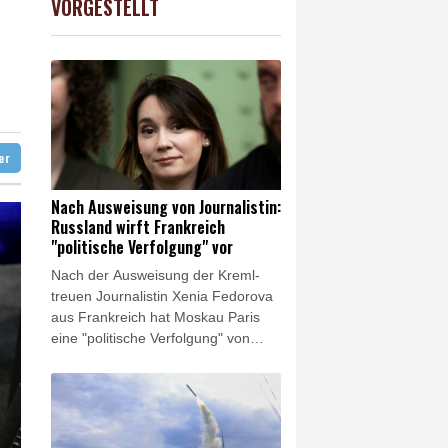
VORGESTELLT
USD
-0.08%
1.1546
$
sfahrverbot für Lkw
 Kurs"
ter
Nach Ausweisung von Journalistin:
Russland wirft Frankreich
"politische Verfolgung" vor
Nach der Ausweisung der Kreml-
treuen Journalistin Xenia Fedorova
aus Frankreich hat Moskau Paris
eine "politische Verfolgung" von
Medienschaffenden vorgeworfen.
"Jede abweichende Meinung wird
als russische Propaganda
bezeichnet, worauf Versuche folgen,
Journalisten und ganze Medien zu