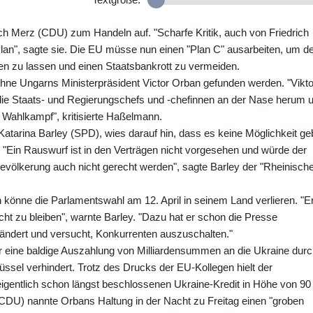
h Merz (CDU) zum Handeln auf. "Scharfe Kritik, auch von Friedrich
Plan", sagte sie. Die EU müsse nun einen "Plan C" ausarbeiten, um d
n zu lassen und einen Staatsbankrott zu vermeiden.
hne Ungarns Ministerpräsident Victor Orban gefunden werden. "Vikto
 die Staats- und Regierungschefs und -chefinnen an der Nase herum 
n Wahlkampf", kritisierte Haßelmann.
atarina Barley (SPD), wies darauf hin, dass es keine Möglichkeit ge
"Ein Rauswurf ist in den Verträgen nicht vorgesehen und würde der
Bevölkerung auch nicht gerecht werden", sagte Barley der "Rheinisch
n könne die Parlamentswahl am 12. April in seinem Land verlieren. "E
cht zu bleiben", warnte Barley. "Dazu hat er schon die Presse
eändert und versucht, Konkurrenten auszuschalten."
r eine baldige Auszahlung von Milliardensummen an die Ukraine dur
ssel verhindert. Trotz des Drucks der EU-Kollegen hielt der
igentlich schon längst beschlossenen Ukraine-Kredit in Höhe von 90
(CDU) nannte Orbans Haltung in der Nacht zu Freitag einen "groben