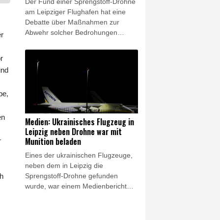
Der Fund einer Sprengstoff-Drohne
unterdessen auf neue
am Leipziger Flughafen hat eine
Verhandlungen zwischen
Debatte über Maßnahmen zur
Washington und Teheran.
Abwehr solcher Bedrohungen
er
ausgelöst. Die Grünen forderten am
Donnerstag klarer geregelte
r
Zuständigkeiten der Behörden. Die
und
SPD sieht Deutschland hierbei auf
einem guten Weg. Unterdessen
be,
wurden brisante Ermittlungs-Details
bekannt: Eine der ukrainischen
Frachtmaschinen, neben der die
en
Medien: Ukrainisches Flugzeug in
Drohne gefunden wurde, war einem
Leipzig neben Drohne war mit
Medienbericht zufolge mit Munition
Munition beladen
r
beladen.
Eines der ukrainischen Flugzeuge,
neben dem in Leipzig die
Sprengstoff-Drohne gefunden
ch
wurde, war einem Medienbericht
zufolge mit militärischer Munition
beladen. Diese sei offenbar kurz
zuvor aus Frankreich nach Leipzig