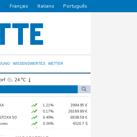
l
Français
Italiano
Português
LDUNG
WISSENSWERTES
WETTER
orf
24 °C
Dortmund
23 °C
4 °C
Flensburg
21 °C
nd 2022
AX
1.21%
3994.95
€
34 °C
in Psychiatrie
0.17%
26169.89
€
tische Verfolgung" vor
 STOXX 50
0.49%
6508.58
€
preis
0.36%
4320.7
$
 neue Gespräche
X
0.2%
18590.72
€
it
X
0.1%
32459.11
€