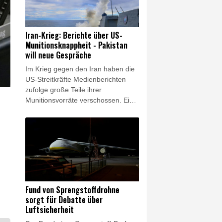
vertreiben", sagte der
stellvertretende Sprecher des
russischen Außenministeriums,
Iran-Krieg: Berichte über US-
Alexej Fadejew, am Donnerstag. Es
Munitionsknappheit - Pakistan
gebe in Frankreich eine "Zensur
will neue Gespräche
von Meinungen, die nicht der
Im Krieg gegen den Iran haben die
offiziellen Linie entsprechen".
US-Streitkräfte Medienberichten
zufolge große Teile ihrer
Munitionsvorräte verschossen. Ein
Mangel an Raketen habe US-
Präsident Donald Trump von
weiteren Angriffen abgehalten,
schrieb etwa die "Washington Post".
Trump wies die Berichte am
Donnerstag zurück und drohte den
Journalisten mit langen Haftstrafen.
Nachdem sich der Iran und Oman
Fund von Sprengstoffdrohne
auf eine neue Route durch die
sorgt für Debatte über
Straße von Hormus geeinigt hatten,
Luftsicherheit
hofft Vermittler Pakistan