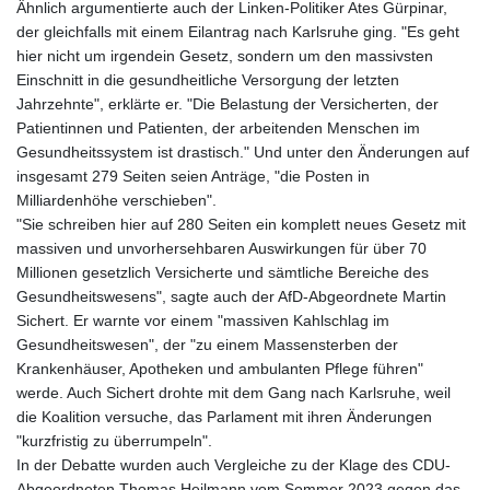
Ähnlich argumentierte auch der Linken-Politiker Ates Gürpinar,
der gleichfalls mit einem Eilantrag nach Karlsruhe ging. "Es geht
hier nicht um irgendein Gesetz, sondern um den massivsten
Einschnitt in die gesundheitliche Versorgung der letzten
Jahrzehnte", erklärte er. "Die Belastung der Versicherten, der
Patientinnen und Patienten, der arbeitenden Menschen im
Gesundheitssystem ist drastisch." Und unter den Änderungen auf
insgesamt 279 Seiten seien Anträge, "die Posten in
Milliardenhöhe verschieben".
"Sie schreiben hier auf 280 Seiten ein komplett neues Gesetz mit
massiven und unvorhersehbaren Auswirkungen für über 70
Millionen gesetzlich Versicherte und sämtliche Bereiche des
Gesundheitswesens", sagte auch der AfD-Abgeordnete Martin
Sichert. Er warnte vor einem "massiven Kahlschlag im
Gesundheitswesen", der "zu einem Massensterben der
Krankenhäuser, Apotheken und ambulanten Pflege führen"
werde. Auch Sichert drohte mit dem Gang nach Karlsruhe, weil
die Koalition versuche, das Parlament mit ihren Änderungen
"kurzfristig zu überrumpeln".
In der Debatte wurden auch Vergleiche zu der Klage des CDU-
Abgeordneten Thomas Heilmann vom Sommer 2023 gegen das