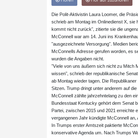
Hören
Hör auf zuzuhören
Die Polit-Aktivistin Laura Loomer, die Prä
schrieb am Montag im Onlinedienst X, sie 
kommt nicht zurück", zitierte sie die ungen
McConnell war am 14. Juni ins Krankenhaus e
"ausgezeichnete Versorgung". Medien beri
McConnells Adresse gerufen worden, es se
wurden die Angaben nicht.
"Viele von uns äußern sich nicht zu Mitch
wissen", schrieb der republikanische Senato
ab Montag wieder tagen. Die Republikaner
Sitzen. Trump dringt unter anderem auf di
McConnell zählte jahrzehntelang zu den ei
Bundesstaat Kentucky gehört dem Senat ber
Partei, zwischen 2015 und 2021 erreichte e
vergangenen Jahr kündigte McConnell an, 
In Trumps erster Amtszeit paktierte McCo
konservative Agenda um. Nach Trumps Wahl