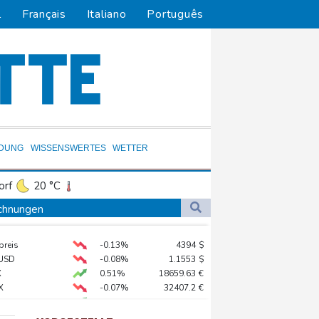
l
Français
Italiano
Português
LDUNG
WISSENSWERTES
WETTER
orf
20 °C
Dortmund
19 °C
ichnungen
1 °C
Flensburg
16 °C
 davon im Gazastreifen
preis
-0.13%
4394
$
20 °C
ns zurück"
USD
-0.08%
1.1553
$
 von seinem Vater
X
0.51%
18659.63
€
X
-0.07%
32407.2
€
 STOXX 50
0.33%
6523.86
€
im Einsatz
0.68%
26319.45
€