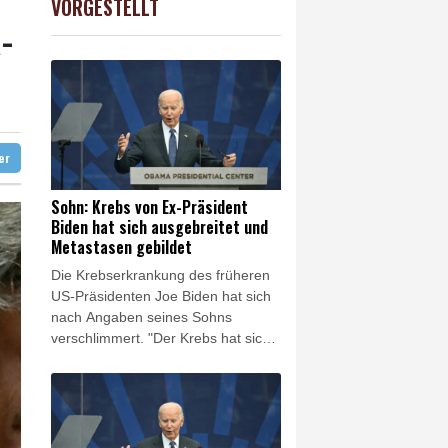
VORGESTELLT
AX
1.67%
4068.78
€
-
 mit 63"
polizei
astreifen weiter ab
ter
Sohn: Krebs von Ex-Präsident
Biden hat sich ausgebreitet und
Metastasen gebildet
Die Krebserkrankung des früheren
US-Präsidenten Joe Biden hat sich
nach Angaben seines Sohns
verschlimmert. "Der Krebs hat sich
ausgebreitet, er hat Metastasen in
seinen Knochen und darüber hinaus
gebildet", sagte Hunter Biden in
einem Interview mit dem britischen
Sender BBC. "Es ist sehr