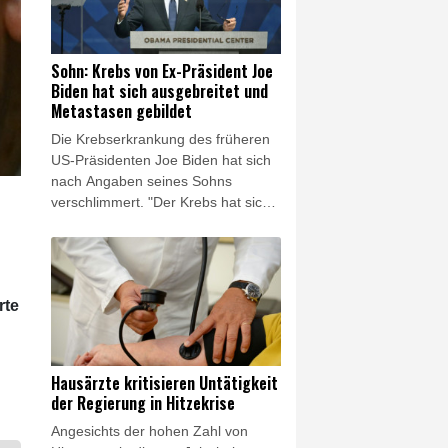
schmerzhaft und in vielerlei Hinsicht
sehr einschränkend, aber er ist
immer noch da."
Sohn: Krebs von Ex-Präsident Joe
Biden hat sich ausgebreitet und
Metastasen gebildet
Die Krebserkrankung des früheren
US-Präsidenten Joe Biden hat sich
nach Angaben seines Sohns
verschlimmert. "Der Krebs hat sich
ausgebreitet, er hat Metastasen in
seinen Knochen und darüber hinaus
gebildet", sagte Hunter Biden in
einem am Freitagabend (Ortszeit)
rte
ausgestrahlten BBC-Interview.
Hausärzte kritisieren Untätigkeit
der Regierung in Hitzekrise
Angesichts der hohen Zahl von