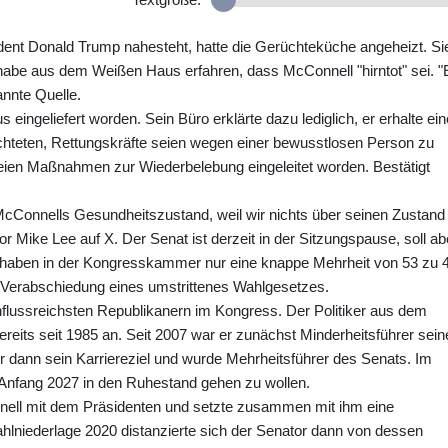
sident Donald Trump nahesteht, hatte die Gerüchteküche angeheizt. Si
habe aus dem Weißen Haus erfahren, dass McConnell "hirntot" sei. "
annte Quelle.
ingeliefert worden. Sein Büro erklärte dazu lediglich, er erhalte ein
chteten, Rettungskräfte seien wegen einer bewusstlosen Person zu
ien Maßnahmen zur Wiederbelebung eingeleitet worden. Bestätigt
 McConnells Gesundheitszustand, weil wir nichts über seinen Zustand
r Mike Lee auf X. Der Senat ist derzeit in der Sitzungspause, soll ab
 haben in der Kongresskammer nur eine knappe Mehrheit von 53 zu 
e Verabschiedung eines umstrittenes Wahlgesetzes.
nflussreichsten Republikanern im Kongress. Der Politiker aus dem
eits seit 1985 an. Seit 2007 war er zunächst Minderheitsführer sein
r dann sein Karriereziel und wurde Mehrheitsführer des Senats. Im
Anfang 2027 in den Ruhestand gehen zu wollen.
nnell mit dem Präsidenten und setzte zusammen mit ihm eine
niederlage 2020 distanzierte sich der Senator dann von dessen