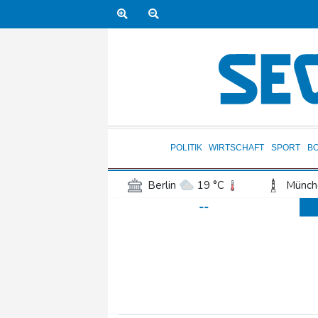
POLITIK
WIRTSCHAFT
SPORT
B
Berlin
19 °C
Münch
--
Frankfurt am Main
18 °C
Hannover
20 °C
Kö
Rostock
21 °C
Stut
Salzburg
20 °C
Ba