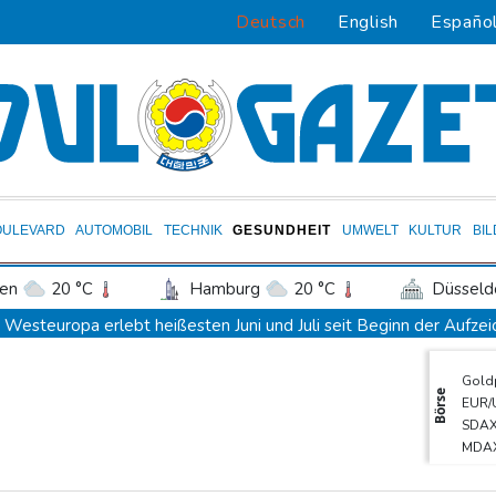
Deutsch
English
Españo
OULEVARD
AUTOMOBIL
TECHNIK
GESUNDHEIT
UMWELT
KULTUR
BI
en
20 °C
Hamburg
20 °C
Düsseld
Potsdam
20 °C
Leipzig
21 °C
Westeuropa erlebt heißesten Juni und Juli seit Beginn der Aufze
ln
18 °C
Kiel
17 °C
Bremen
2
Datenbank: 2025 starben weltweit 350 humanitäre Helfer - 186
Gold
tgart
18 °C
Dresden
21 °C
Wien
Trump verzichtet offenbar vorerst auf Angriffe auf Iran: "Halten u
Börse
EUR/
den-Baden
19 °C
Trauer um Jorge Messi: Fußballstar Lionel Messi nimmt Abschied
SDA
MDA
Nowitzki trauert um ersten NBA-Coach Nelson: "RIP, Legende"
Euro
Neuer Waldbrand in Südfrankreich: Mehr als 200 Feuerwehrleute 
DAX