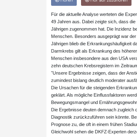
Hören
Hör auf zuzuhören
Für die aktuelle Analyse werteten die Expe
49 Jahren aus. Dabei zeigte sich, dass die
Jährigen zugenommen hat. Die Inzidenz be
Menschen. Besonders ausgeprägt war der An
Jährigen blieb die Erkrankungshäufigkeit d
Darmkrebs gilt als Erkrankung des höheren
Menschen insbesondere aus den USA veran
zehn deutschen Krebsregistern im Zeitrau
"Unsere Ergebnisse zeigen, dass der Ansti
zumindest bislang deutlich moderater ausfäll
Die Ursachen für die steigenden Erkrankun
geklärt. Als mögliche Einflussfaktoren wer
Bewegungsmangel und Ernährungsgewohnhei
Die Ergebnisse deuten demnach zugleich dar
Diagnostik zurückzuführen sein könnte. B
Prognose zu, die oft in einem frühen Stadi
Gleichwohl sehen die DKFZ-Experten derzei