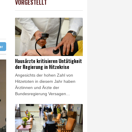
VORGESTELLT
USD
-0.25%
1.1526
$
fshore-Windparkprojekte in den USA auf
 reklamieren Attacke
ter
Hausärzte kritisieren Untätigkeit
der Regierung in Hitzekrise
Angesichts der hohen Zahl von
Hitzetoten in diesem Jahr haben
Ärztinnen und Ärzte der
Bundesregierung Versagen
vorgeworfen. "Bis heute ist de facto
nichts passiert", sagte die
Vorsitzende des Hausärztinnen- und
Hausärzteverbands, Nicola
Buhlinger-Göpfarth, der
"Rheinischen Post"