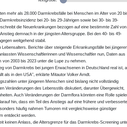
rten mehr als 28.000 Darmkrebsfälle bei Menschen im Alter von 20 bi
 Darmkrebsinzidenz bei 20- bis 29-Jährigen sowie bei 30- bis 39-
schreibt die Neuerkrankungen bezogen auf eine bestimmte Zahl von
stieg demnach in der jüngsten Altersgruppe. Bei den 40- bis 49-
agegen weitgehend stabil.
 Lebensalters. Berichte über steigende Erkrankungsfälle bei jüngere
lassten Wissenschaftlerinnen und Wissenschaftler nun, Daten aus
m von 2003 bis 2023 unter die Lupe zu nehmen.
eg von Darmkrebs bei jungen Erwachsenen in Deutschland real ist, 
t als in den USA", erklärte Mitautor Volker Arndt.
gszahlen unter jüngeren Menschen sind bislang nicht vollständig
den Veränderungen des Lebensstils diskutiert, darunter Übergewicht,
ten. Auch Veränderungen der Darmflora könnten eine Rolle spiele
auf hin, dass ein Teil des Anstiegs auf eine frühere und verbessert
esonders häufig nahmen Tumoren mit vergleichsweise günstiger
um entdeckt werden.
t keinen Anlass, die Altersgrenze für das Darmkrebs-Screening unt