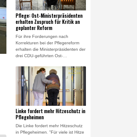
(Freitagsausgabe). Sie äußerte sich
anlässlich der Bekanntgabe neuer
Pflege: Ost-Ministerpräsidenten
Daten des Robert-Koch-Instituts
erhalten Zuspruch für Kritik an
(RKI), wonach in diesem Jahr in
geplanter Reform
Deutschland bereits fast 12.000
Für ihre Forderungen nach
Hitzetote zu verzeichnen sind.
Korrekturen bei der Pflegereform
erhalten die Ministerpräsidenten der
drei CDU-geführten Ost-
Landesregierungen Zuspruch aus
Koalition und Opposition im Bund.
Politikerinnen und Politiker von
CSU, Grünen und Linken warnten
am Montag insbesondere vor
Einschnitten bei pflegenden
Angehörigen. Grünen-Fraktionsvize
Andreas Audretsch warf der
Linke fordert mehr Hitzeschutz in
Bundesregierung vor, pflegende
Pflegeheimen
Angehörige "in Altersarmut
Die Linke fordert mehr Hitzeschutz
schicken" zu wollen.
in Pflegeheimen. "Für viele ist Hitze