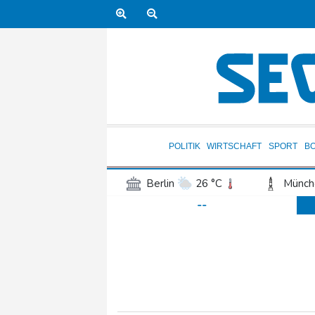
POLITIK
WIRTSCHAFT
SPORT
B
Berlin
26 °C
Münch
--
Frankfurt am Main
26 °C
Hannover
25 °C
Kö
Rostock
22 °C
Stut
Salzburg
22 °C
Ba