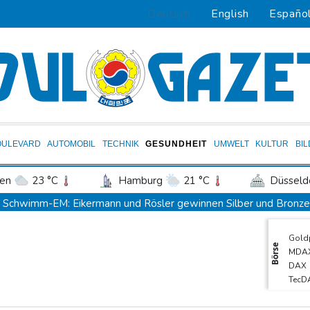
Deutsch
English
Españo
OULEVARD
AUTOMOBIL
TECHNIK
GESUNDHEIT
UMWELT
KULTUR
BI
en
23 °C
Hamburg
21 °C
Düsseld
Potsdam
26 °C
Leipzig
25 °C
Schwimm-EM: Eikermann und Rösler gewinnen Silber und Bronze
ln
24 °C
Kiel
20 °C
Bremen
2
Syrische Staatsmedien: Bombe in Kleinbus nahe Damaskus explo
Gold
tgart
28 °C
Dresden
30 °C
Wien
Bundesanwaltschaft übernimmt Ermittlungen zu Sprengstoff-Dro
Börse
MDA
den-Baden
23 °C
42,2 Grad: Allzeit-Hitzerekord in der Slowakei nach nur einem T
DAX
TecD
Französische Sängerin Vanessa Paradis gibt Trennung von Regiss
SDA
Tour de France Femmes: Lippert sprintet am Etappensieg vorbei
Euro