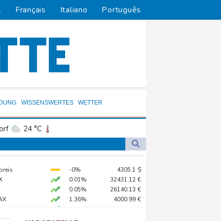
l
Français
Italiano
Português
LDUNG
WISSENSWERTES
WETTER
orf
24 °C
Dortmund
23 °C
2 °C
Flensburg
16 °C
diert
preis
-0%
4305.1
$
33 °C
hne in Leipzig
X
0.01%
32431.12
€
ag gebrochen
0.05%
26140.13
€
AX
1.36%
4000.99
€
eur Benchetrit bekannt
X
0.06%
18564.81
€
 STOXX 50
0.39%
6502.56
€