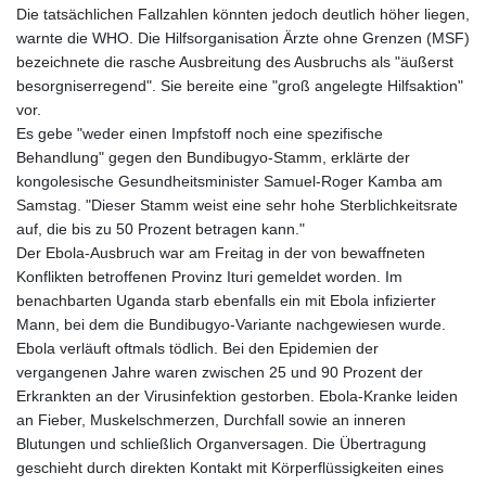
Die tatsächlichen Fallzahlen könnten jedoch deutlich höher liegen,
warnte die WHO. Die Hilfsorganisation Ärzte ohne Grenzen (MSF)
bezeichnete die rasche Ausbreitung des Ausbruchs als "äußerst
besorgniserregend". Sie bereite eine "groß angelegte Hilfsaktion"
vor.
Es gebe "weder einen Impfstoff noch eine spezifische
Behandlung" gegen den Bundibugyo-Stamm, erklärte der
kongolesische Gesundheitsminister Samuel-Roger Kamba am
Samstag. "Dieser Stamm weist eine sehr hohe Sterblichkeitsrate
auf, die bis zu 50 Prozent betragen kann."
Der Ebola-Ausbruch war am Freitag in der von bewaffneten
Konflikten betroffenen Provinz Ituri gemeldet worden. Im
benachbarten Uganda starb ebenfalls ein mit Ebola infizierter
Mann, bei dem die Bundibugyo-Variante nachgewiesen wurde.
Ebola verläuft oftmals tödlich. Bei den Epidemien der
vergangenen Jahre waren zwischen 25 und 90 Prozent der
Erkrankten an der Virusinfektion gestorben. Ebola-Kranke leiden
an Fieber, Muskelschmerzen, Durchfall sowie an inneren
Blutungen und schließlich Organversagen. Die Übertragung
geschieht durch direkten Kontakt mit Körperflüssigkeiten eines