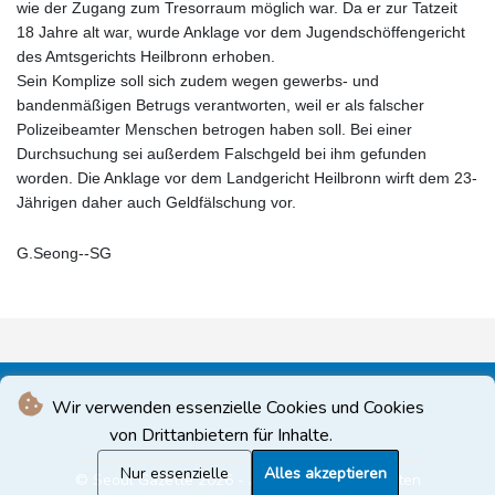
wie der Zugang zum Tresorraum möglich war. Da er zur Tatzeit
18 Jahre alt war, wurde Anklage vor dem Jugendschöffengericht
des Amtsgerichts Heilbronn erhoben.
Sein Komplize soll sich zudem wegen gewerbs- und
bandenmäßigen Betrugs verantworten, weil er als falscher
Polizeibeamter Menschen betrogen haben soll. Bei einer
Durchsuchung sei außerdem Falschgeld bei ihm gefunden
worden. Die Anklage vor dem Landgericht Heilbronn wirft dem 23-
Jährigen daher auch Geldfälschung vor.
G.Seong--SG
Wir verwenden essenzielle Cookies und Cookies
von Drittanbietern für Inhalte.
Nur essenzielle
Alles akzeptieren
© Seoul Gazette 2026 - Alle Rechte vorbehalten