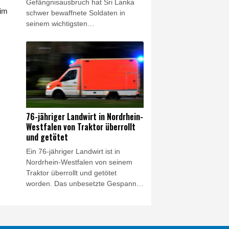
Gefängnisausbruch hat Sri Lanka
 im
schwer bewaffnete Soldaten in
seinem wichtigsten
Hochsicherheitsgefängnis
stationiert. Hunderte Soldaten und
Polizeikommandos bewachten am
Freitag das Gelände des Welikada-
Gefängnisses nach Unruhen, die
am Vorabend begonnen hatten.
Neun Insassen wurden offiziellen
Angaben zufolge dabei verletzt.
76-jähriger Landwirt in Nordrhein-
Westfalen von Traktor überrollt
und getötet
Ein 76-jähriger Landwirt ist in
Nordrhein-Westfalen von seinem
Traktor überrollt und getötet
worden. Das unbesetzte Gespann
aus Traktor und einem
Wasserwagen begann aus bislang
ungeklärter Ursache zu rollen und
erfasste den 76-Jährigen, wie die