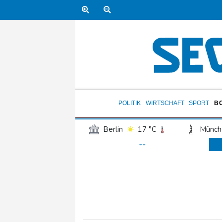
POLITIK
WIRTSCHAFT
SPORT
B
Berlin
17 °C
Münch
--
Frankfurt am Main
17 °C
Hannover
17 °C
Kö
Rostock
18 °C
Stut
Salzburg
21 °C
Ba