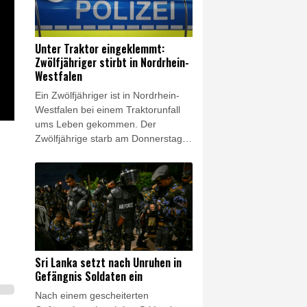
veröffentlichten Daten hervorging.
Der bisher niedrigste bekannte
Wasserstand war 2018 mit 23
Unter Traktor eingeklemmt:
Zentimetern registriert worden.
Zwölfjähriger stirbt in Nordrhein-
Westfalen
Ein Zwölfjähriger ist in Nordrhein-
Westfalen bei einem Traktorunfall
ums Leben gekommen. Der
Zwölfjährige starb am Donnerstag in
einem Krankenhaus, wie die Polizei
in Herford am Abend mitteilte. Die
Ermittlungen zum genauen
Unfallhergang dauerten an. Wie der
Westdeutsche Rundfunk (WDR)
berichtete, war der Traktor am
Donnerstag mit einem Anhänger
und mehreren Menschen in einem
Sri Lanka setzt nach Unruhen in
Waldgebiet bei Bünde einen Abhang
Gefängnis Soldaten ein
hinuntergefahren und umgekippt.
Nach einem gescheiterten