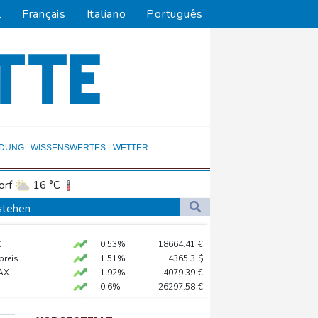
l
Français
Italiano
Português
LDUNG
WISSENSWERTES
WETTER
orf
16 °C
Dortmund
17 °C
stehen
6 °C
Flensburg
16 °C
ig getagt
X
0.53%
18664.41
€
23 °C
preis
1.51%
4365.3
$
g auf - ohne Machado
AX
1.92%
4079.39
€
0.6%
26297.58
€
X
0.27%
32519.8
€
ß im Streit um US-Staatsbürgerschaft
USD
0.02%
1.1527
$