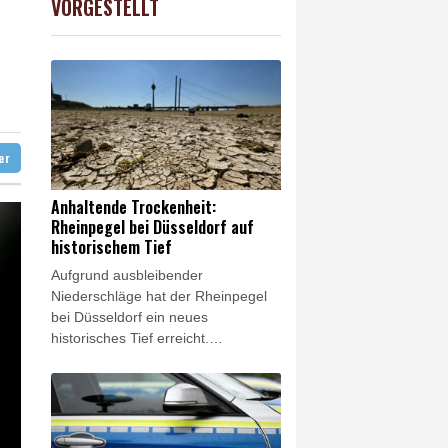
VORGESTELLT
 STOXX 50
0.34%
6524.64
€
tfalen
cht zu
ter
Anhaltende Trockenheit:
Rheinpegel bei Düsseldorf auf
historischem Tief
Aufgrund ausbleibender
Niederschläge hat der Rheinpegel
bei Düsseldorf ein neues
historisches Tief erreicht.
Freitagfrüh lag der Pegel
zwischenzeitlich nur noch bei 14
Zentimetern, wie aus den von der
Wasserstraßen- und
Schifffahrtsverwaltung des Bundes