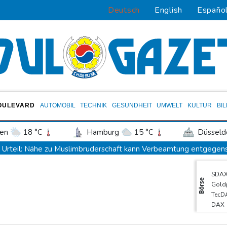
Deutsch
English
Españo
OULEVARD
AUTOMOBIL
TECHNIK
GESUNDHEIT
UMWELT
KULTUR
BI
en
18 °C
Hamburg
15 °C
Düsseld
Potsdam
18 °C
Leipzig
18 °C
Urteil: Nähe zu Muslimbruderschaft kann Verbeamtung entgegen
ln
17 °C
Kiel
17 °C
Bremen
1
Nationaler Sicherheitsrat mit Merz hat zu Drohnenvorfall in Leipz
SDA
tgart
19 °C
Dresden
21 °C
Wien
Dina Ebimbe wechselt von Frankfurt zu Schalke
Börse
Gold
den-Baden
16 °C
Regierung und Opposition in Venezuela nehmen offiziellen Dialo
TecD
DAX
Schwimm-EM: Gose holt Gold im Freiwasser-Knockout
MDA
Angeblicher "Geburtstourismus": Trump unternimmt neuen Vorsto
EUR/