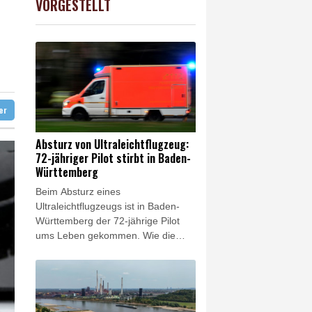
VORGESTELLT
AX
1.67%
4068.78
€
chtet
 als Staatschef
 mehr
ter
Absturz von Ultraleichtflugzeug:
72-jähriger Pilot stirbt in Baden-
Württemberg
Beim Absturz eines
Ultraleichtflugzeugs ist in Baden-
Württemberg der 72-jährige Pilot
ums Leben gekommen. Wie die
Polizei in Konstanz mitteilte, stürzte
das Flugzeug am
Samstagnachmittag in der
Gemeinde Dunningen ab. Die
Ursache war noch unklar. Nach