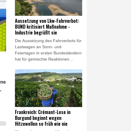
bisherigen Erkenntnissen versuchte
der Pilot noch in der Luft einen
Gesamtrettungsschirm zu öffnen,
Aussetzung von Lkw-Fahrverbot:
was allerdings misslang.
BUND kritisiert Maßnahme -
Industrie begrüßt sie
Die Aussetzung des Fahrverbots für
Lastwagen an Sonn- und
Feiertagen in ersten Bundesländern
hat für gemischte Reaktionen
gesorgt. Die Umweltorganisation
BUND kritisierte die Maßnahme am
Samstag scharf: Es sei keine
rne
Lösung, wegen des Niedrigwassers
,
in Flüssen "den Schiffstransport
jetzt durch hunderte oder tausende
Lkw-Fahrten zu ersetzen", sagte
Verbandschef Olaf Bandt der
Frankreich: Crémant-Lese in
"Rheinischen Post". Begrüßt wurde
Burgund beginnt wegen
der Schritt dagegen vom
Hitzewellen so früh wie nie
Bundesverband der Deutschen