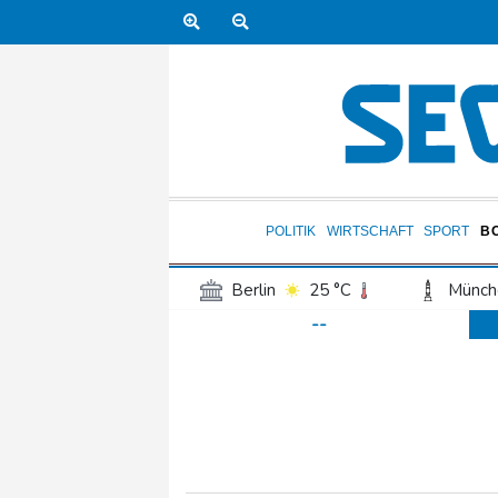
POLITIK
WIRTSCHAFT
SPORT
B
Berlin
25 °C
Münch
--
Frankfurt am Main
33 °C
Hannover
26 °C
Kö
Rostock
23 °C
Stut
Salzburg
30 °C
Ba