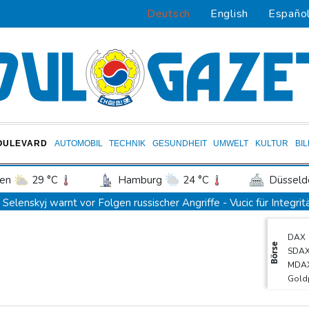
Deutsch
English
Españo
OULEVARD
AUTOMOBIL
TECHNIK
GESUNDHEIT
UMWELT
KULTUR
BI
en
29 °C
Hamburg
24 °C
Düsseld
Potsdam
25 °C
Leipzig
27 °C
Selenskyj warnt vor Folgen russischer Angriffe - Vucic für Integrit
ln
28 °C
Kiel
23 °C
Bremen
2
Sieg auf der längsten Etappe: Vollering übernimmt Gesamtführu
DAX
tgart
32 °C
Dresden
28 °C
Wien
Drohne explodiert an der Grenze zwischen Rumänien und Bulgari
Börse
SDA
den-Baden
28 °C
Lionel Messi trauert um seinen Vater
MDA
Gold
Absturz von Ultraleichtflugzeug: 72-jähriger Pilot stirbt in Bad
EUR/
Selenskyj warnt in Belgrad vor Folgen russischer Angriffe für de
Euro