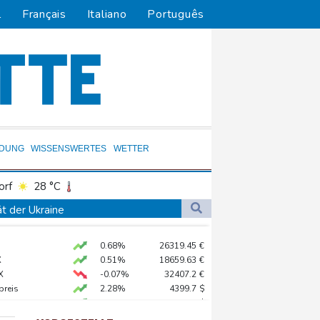
l
Français
Italiano
Português
LDUNG
WISSENSWERTES
WETTER
orf
28 °C
Dortmund
27 °C
ät der Ukraine
6 °C
Flensburg
24 °C
ng
0.68%
26319.45
€
30 °C
en nahe Gaspipeline
X
0.51%
18659.63
€
X
-0.07%
32407.2
€
preis
2.28%
4399.7
$
en-Württemberg
USD
0.32%
1.1562
$
n Winter
 STOXX 50
0.33%
6523.86
€