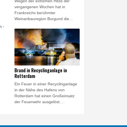
Wegen der extremen Hitze der
Industrie (BDI).
vergangenen Wochen hat in
Frankreichs berühmter
Weinanbauregion Burgund die
Weinlese sehr viel früher als sonst
 -
begonnen. In seiner fast 40-jährigen
Tätigkeit als Winzer habe er noch
nie eine so frühe Weinlese erlebt,
sagte der Präsident der
Produktionsvereinigung Cave de
Lugny im Département Saône-et-
Loire, Marc Sangoy, der
Brand in Recyclinganlage in
Nachrichtenagentur AFP. "Die
Rotterdam
Rekorde fallen. Es geht schnell",
Ein Feuer in einer Recyclinganlage
sagte er.
in der Nähe des Hafens von
Rotterdam hat einen Großeinsatz
der Feuerwehr ausgelöst.
Feuerwehreinheiten, ein
Feuerlöschboot des Hafens und
eine Drohne zur Ortung von
Brandherden waren in der Nacht