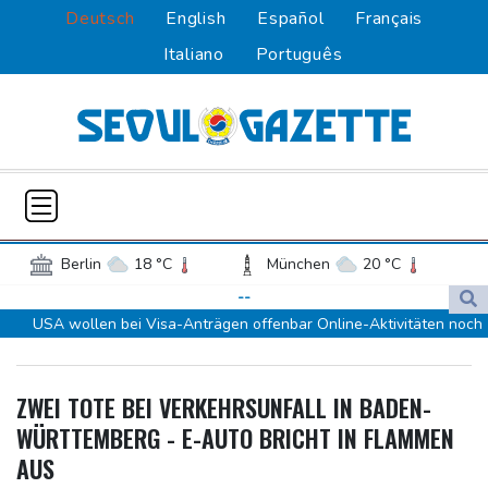
Deutsch
English
Español
Français
Italiano
Português
Berlin
18 °C
München
20 °C
Hamburg
17 °C
Düsseldorf
16 °C
--
USA wollen bei Visa-Anträgen offenbar Online-Aktivitäten noch
Frankfurt am Main
18 °C
stärker überprüfen
Potsdam
18 °C
Leipzig
17 °C
Röwekamp: Innenministerium muss zentral für Drohnenabwehr
Dortmund
15 °C
Hannover
16 °C
ZWEI TOTE BEI VERKEHRSUNFALL IN BADEN-
zuständig sein
Köln
17 °C
Kiel
16 °C
WÜRTTEMBERG - E-AUTO BRICHT IN FLAMMEN
Trump unternimmt neuen Vorstoß im Streit um US-
Bremen
16 °C
Flensburg
13 °C
AUS
Staatsbürgerschaft
Rostock
17 °C
Stuttgart
18 °C