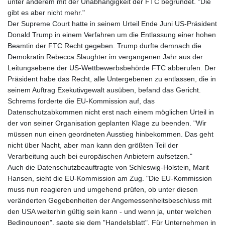
unter anderem mit der Unabhängigkeit der FTC begründet. "Die
gibt es aber nicht mehr."
Der Supreme Court hatte in seinem Urteil Ende Juni US-Präsident
Donald Trump in einem Verfahren um die Entlassung einer hohen
Beamtin der FTC Recht gegeben. Trump durfte demnach die
Demokratin Rebecca Slaughter im vergangenen Jahr aus der
Leitungsebene der US-Wettbewerbsbehörde FTC abberufen. Der
Präsident habe das Recht, alle Untergebenen zu entlassen, die in
seinem Auftrag Exekutivgewalt ausüben, befand das Gericht.
Schrems forderte die EU-Kommission auf, das
Datenschutzabkommen nicht erst nach einem möglichen Urteil in
der von seiner Organisation geplanten Klage zu beenden. "Wir
müssen nun einen geordneten Ausstieg hinbekommen. Das geht
nicht über Nacht, aber man kann den größten Teil der
Verarbeitung auch bei europäischen Anbietern aufsetzen."
Auch die Datenschutzbeauftragte von Schleswig-Holstein, Marit
Hansen, sieht die EU-Kommission am Zug. "Die EU-Kommission
muss nun reagieren und umgehend prüfen, ob unter diesen
veränderten Gegebenheiten der Angemessenheitsbeschluss mit
den USA weiterhin gültig sein kann - und wenn ja, unter welchen
Bedingungen", sagte sie dem "Handelsblatt". Für Unternehmen in