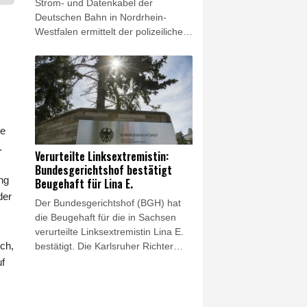
Strom- und Datenkabel der
Deutschen Bahn in Nordrhein-
Westfalen ermittelt der polizeiliche
Staatsschutz wegen des Verdachts
auf Sabotage. Unbekannte öffneten
in der Nacht zu Donnerstag in
Leverkusen einen unterirdischen
Kabelschacht und durchtrennten
mehrere Kabel- und
ie
Glasfaserstränge, wie die Kölner
.
Polizei am Freitag mitteilte.
Verurteilte Linksextremistin:
Betroffen waren Leitungen der
Bundesgerichtshof bestätigt
Bahn, die nach Polizeiangaben aber
ng
Beugehaft für Lina E.
nicht mehr genutzt wurden. Der
der
Der Bundesgerichtshof (BGH) hat
Zugverkehr war nicht beeinträchtigt.
die Beugehaft für die in Sachsen
verurteilte Linksextremistin Lina E.
ch,
bestätigt. Die Karlsruher Richter
wiesen in einem am Freitag
f
verkündeten Beschluss ihre
Beschwerde gegen die vom
Oberlandesgericht (OLG) Dresden