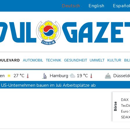
Deutsch
English
Españo
OULEVARD
AUTOMOBIL
TECHNIK
GESUNDHEIT
UMWELT
KULTUR
BI
en
27 °C
Hamburg
19 °C
Düsseld
Potsdam
22 °C
Leipzig
25 °C
US-Unternehmen bauen im Juli Arbeitsplätze ab
ln
23 °C
Kiel
20 °C
Bremen
2
Saudi-Arabien, Türkei und Pakistan schließen inmitten von Iran
DAX
tgart
28 °C
Dresden
25 °C
Wien
Polizei entdeckt Cannabisplantage mit mehr als 900 Pflanzen in
Börse
TecD
den-Baden
25 °C
Xiaomi Skynomad: N70 und N90 erhöhen den Druck auf Europas
Euro
SDA
Sicherheitskreise vermuten russische Kampagne hinter Falschvide
Gold
Papst Leo XIV. will bei Frankreich-Besuch Missbrauchsopfer treff
MDA