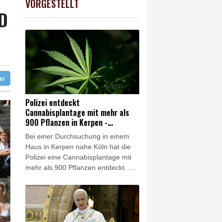
VORGESTELLT
USD
0.35%
1.1566
$
RD
zig
ittelt wegen Sabotage
e Wahlkampf-Einmischung an
 KI vorschlagen
ter
Polizei entdeckt
Cannabisplantage mit mehr als
900 Pflanzen in Kerpen -
Festnahme
Bei einer Durchsuchung in einem
Haus in Kerpen nahe Köln hat die
Polizei eine Cannabisplantage mit
mehr als 900 Pflanzen entdeckt. Ein
40-jähriger Verdächtiger wurde vor
Ort festgenommen, wie die Polizei
in Bergheim und die Kölner
Staatsanwaltschaft am Freitag
mitteilten. Die Ermittler waren