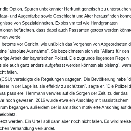
r die Option, Spuren unbekannter Herkunft genetisch zu untersuchen
, Haar- und Augenfarbe sowie Geschlecht und Alter herausfinden könn
ugnisse von Spezialeinheiten, Explosivmittel wie Handgranaten
sationen befürchten, dass dabei auch Passanten getötet werden könnt
mmen werde.
n, betonte vor Gericht, wie unüblich das Vorgehen von Abgeordneten 
ne "absolute Ausnahme". Sie bezeichneten sich als "Allianz für den
herige Arbeit der bayerischen Polizei. Die zugrunde liegenden Regeln
ss sie auch ganz anders aufgefasst werden könnten als bislang", warn
ht fallen.
CSU) verteidigte die Regelungen dagegen. Die Bevölkerung habe "d
ser in der Lage ist, sie effektiv zu schützen", sagte er. "Die Polizei d
was passiere. Herrmann verwies auf die Sorgen der Zeit, zu der das
fahr hoch gewesen. 2016 wurde etwa ein Anschlag mit rassistischem
trum begangen, außerdem der islamistisch motivierte Anschlag auf d
eidplatz.
tzt werden. Ein Urteil soll dann aber noch nicht fallen. Es wird meis
chen Verhandlung verkündet.