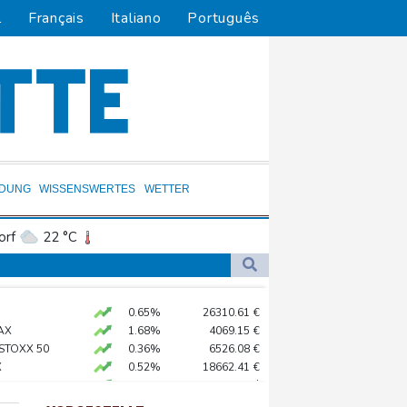
l
Français
Italiano
Português
LDUNG
WISSENSWERTES
WETTER
orf
22 °C
Dortmund
22 °C
1 °C
Flensburg
19 °C
-Krieg Verteidigungsabkommen
0.65%
26310.61
€
31 °C
 Kerpen - Festnahme
AX
1.68%
4069.15
€
 SUV-Markt
 STOXX 50
0.36%
6526.08
€
X
0.52%
18662.41
€
o zu Merz-Rücktritt
preis
2.15%
4394
$
en
X
0.1%
32462.58
€