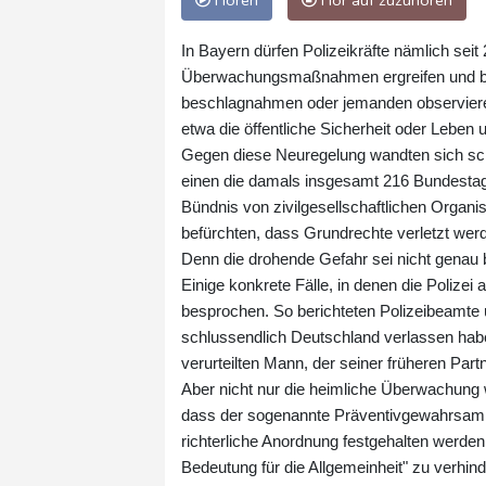
Hören
Hör auf zuzuhören
In Bayern dürfen Polizeikräfte nämlich seit
Überwachungsmaßnahmen ergreifen und be
beschlagnahmen oder jemanden observieren.
etwa die öffentliche Sicherheit oder Lebe
Gegen diese Neuregelung wandten sich sc
einen die damals insgesamt 216 Bundesta
Bündnis von zivilgesellschaftlichen Organi
befürchten, dass Grundrechte verletzt werd
Denn die drohende Gefahr sei nicht genau
Einige konkrete Fälle, in denen die Polize
besprochen. So berichteten Polizeibeamte 
schlussendlich Deutschland verlassen habe
verurteilten Mann, der seiner früheren Partn
Aber nicht nur die heimliche Überwachung w
dass der sogenannte Präventivgewahrsam 
richterliche Anordnung festgehalten werde
Bedeutung für die Allgemeinheit" zu verhin