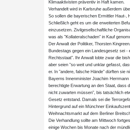
Klimaaktivisten präventiv in Haft kamen.
Verhandelt wird in Karlsruhe außerdem übe
So sollen die bayerischen Ermittler Haut-
Schließlich geht es um die erweiterten Bef
einzusetzen. Zivilgesellschaftliche Organi
was als "Kollateralschaden" in Kauf geno
Der Anwalt der Politiker, Thorsten Kingree
Bundestags gegen ein Landesgesetz sei - ei
Rechtsstaat". Ihr Anwalt lobte zwar die bis
aber seien "so weit und unklar gefasst, da
er. In "andere, falsche Hände" dürften sie nic
Bayerns Innenminister Joachim Herrmann (
berechtigte Erwartung an den Staat, dass die
nicht zuwarten müssen", bis tatsächlich et
Gesetz entstand. Damals sei die Terrorge
Hintergrund auf ein Münchner Einkaufszen
Weihnachtsmarkt auf dem Berliner Breitsch
Die Verhandlung sollte am Mittwoch fortgese
einige Wochen bis Monate nach der mündli