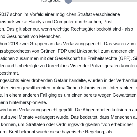
 2017 schon im Vorfeld einer möglichen Straftat verschiedene
ispielsweise Handys und Computer durchsuchen, Post
 Das gilt aber nur, wenn wichtige Rechtsgüter bedroht sind - also
n und Gesundheit von Menschen.
hon 2018 zwei Gruppen an das Verfassungsgericht. Das waren zum
gsabgeordneten von Grünen, FDP und Linkspartei, zum anderen ein
sationen zusammen mit der Gesellschaft für Freiheitsrechte (GFF). S
en und Unbeteiligte zu Unrecht ins Visier der Polizei geraten könnten
 bestimmt.
i angesichts einer drohenden Gefahr handelte, wurden in der Verhandlu
über einen gewaltbereiten mutmaßlichen Islamisten in Unterfranken, 
. In einem anderen Fall ging es um einen bereits wegen Gewalttaten
erin hinterherspionierte.
ird vom Verfassungsgericht geprüft. Die Abgeordneten kritisieren au
auf zwei Monate verlängert wurde. Das bedeutet, dass Menschen au
n können, um Straftaten oder Ordnungswidrigkeiten "von erheblicher
dern. Breit bekannt wurde diese bayerische Regelung, als