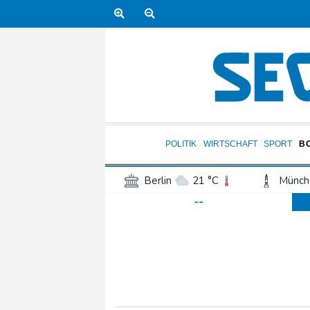
POLITIK
WIRTSCHAFT
SPORT
B
Berlin
21 °C
Münch
--
Frankfurt am Main
27 °C
Hannover
21 °C
Kö
Rostock
19 °C
Stut
Salzburg
28 °C
Ba