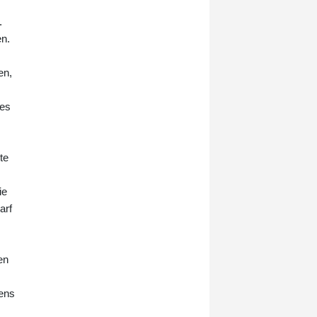
verhängte Beugehaft zur
.
Erzwingung einer Zeugenaussage
en.
zurück.
en,
des
te
ie
arf
en
tens