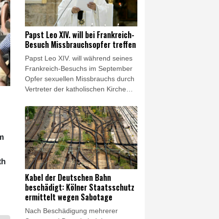
demnach durch einen
Zeugenhinweis auf die Plantage
aufmerksam geworden. Insgesamt
Papst Leo XIV. will bei Frankreich-
wurden am Donnerstag drei Objekte
Besuch Missbrauchsopfer treffen
im Rhein-Erft-Kreis durchsucht.
Papst Leo XIV. will während seines
Frankreich-Besuchs im September
Opfer sexuellen Missbrauchs durch
Vertreter der katholischen Kirche
treffen. "Während seiner
bevorstehenden Apostolischen
Reise nach Frankreich wird Papst
Leo XIV. in einem privaten Rahmen
em
mit Menschen zusammentreffen,
die innerhalb der Kirche Opfer von
Missbrauch geworden sind", teilte
th
der Vatikan am Freitag mit. Die
Kabel der Deutschen Bahn
Opfer selbst werden demnach an
beschädigt: Kölner Staatsschutz
der Vorbereitung dieses Treffens
ermittelt wegen Sabotage
beteiligt sein.
Nach Beschädigung mehrerer