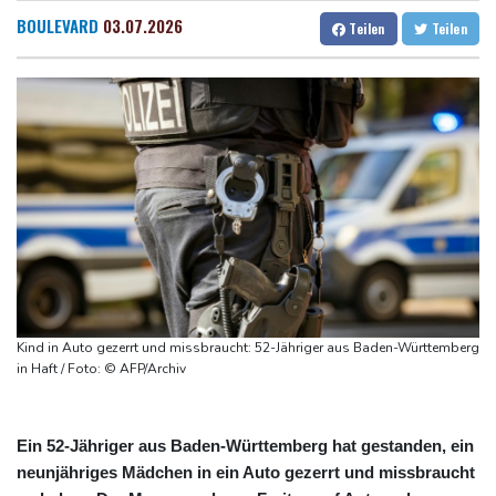
"politische Verfolgung" vor
Dresden
30 °C
Wien
34 °C
BOULEVARD
03.07.2026
Teilen
Teilen
Iran-Krieg: Berichte über US-Munitionsknappheit - Pakistan will
Salzburg
30 °C
neue Gespräche
Baden-Baden
21 °C
Fund von Sprengstoffdrohne sorgt für Debatte über
Luftsicherheit
Für zwei Jahre: Salah-Wechsel zu Trabzonspor perfekt
Niedrigwasser: Bilger erwägt Aufhebung von Sonn- und
Feiertagsfahrverbot für Lkw
Kritik von Naturschützern: Kreuzfahrtbranche weiter auf "fossilem
Kurs"
Knöchelbruch: Lamparter muss nach Sturz operiert werden
Kind in Auto gezerrt und missbraucht: 52-Jähriger aus Baden-Württemberg
in Haft / Foto: © AFP/Archiv
Ein 52-Jähriger aus Baden-Württemberg hat gestanden, ein
neunjähriges Mädchen in ein Auto gezerrt und missbraucht