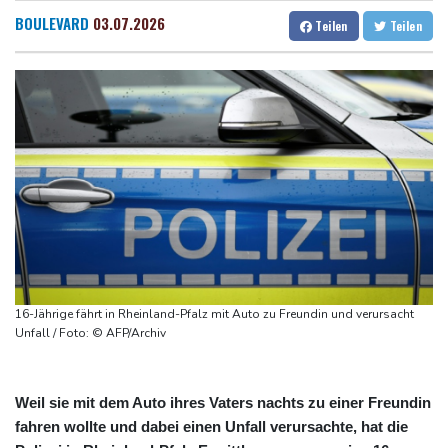
"Steile Lernkurve": Kretschmann lobt Amtsführung von Merz
Dresden
26 °C
Wien
31 °C
BOULEVARD
03.07.2026
Teilen
Teilen
US-Unternehmen bauen im Juli Arbeitsplätze ab
Salzburg
27 °C
Saudi-Arabien, Türkei und Pakistan schließen inmitten von Iran-
Baden-Baden
26 °C
Krieg Verteidigungsabkommen
Polizei entdeckt Cannabisplantage mit mehr als 900 Pflanzen in
Kerpen - Festnahme
Xiaomi Skynomad: N70 und N90 erhöhen den Druck auf Europas
SUV-Markt
Sicherheitskreise vermuten russische Kampagne hinter
Falschvideo zu Merz-Rücktritt
16-Jährige fährt in Rheinland-Pfalz mit Auto zu Freundin und verursacht
Unfall / Foto: © AFP/Archiv
Weil sie mit dem Auto ihres Vaters nachts zu einer Freundin
fahren wollte und dabei einen Unfall verursachte, hat die