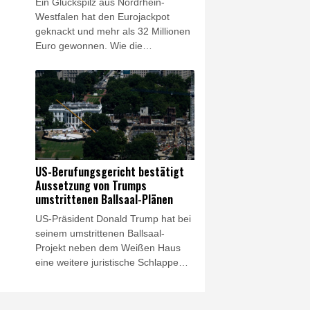
Ein Glückspilz aus Nordrhein-
Westfalen hat den Eurojackpot
geknackt und mehr als 32 Millionen
Euro gewonnen. Wie die
Westdeutsche Lotterie am Freitag
mitteilte, bekommt die Gewinnerin
oder der Gewinner 32.658.025
Euro. Die richtigen Gewinnzahlen
lauteten eins, drei, sechs, 13 und
23, mit den Eurozahlen fünf und
sieben.
US-Berufungsgericht bestätigt
Aussetzung von Trumps
umstrittenen Ballsaal-Plänen
US-Präsident Donald Trump hat bei
seinem umstrittenen Ballsaal-
Projekt neben dem Weißen Haus
eine weitere juristische Schlappe
hinnehmen müssen. Ein
Bundesberufungsgericht bestätigte
am Freitag die im April von einem