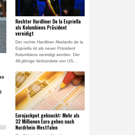
jetzt durch hunderte oder tausende
Lkw-Fahrten zu ersetzen", sagte
der BUND-Chef Olaf Bandt der
Rechter Hardliner De la Espriella
"Rheinischen Post"
als Kolumbiens Präsident
(Samstagsausgabe). Dies werde
vereidigt
"Menschen und Klima" belasten.
Der rechte Hardliner Abelardo de la
Espriella ist als neuer Präsident
Kolumbiens vereidigt worden. Der
48-jährige Verbündete von US-
Präsident Donald Trump legte am
Freitag in der
as
südwestkolumbianischen Großstadt
Cali den Amtseid ab und trat damit
t
die Nachfolge des linken
Präsidenten Gustavo Petro an. De
la Espriella will unter anderem den
Kampf gegen Guerillagruppen und
Eurojackpot geknackt: Mehr als
den Drogenhandel im Land deutlich
32 Millionen Euro gehen nach
verschärfen und die Beziehungen
Nordrhein-Westfalen
zu den USA wieder ausbauen.