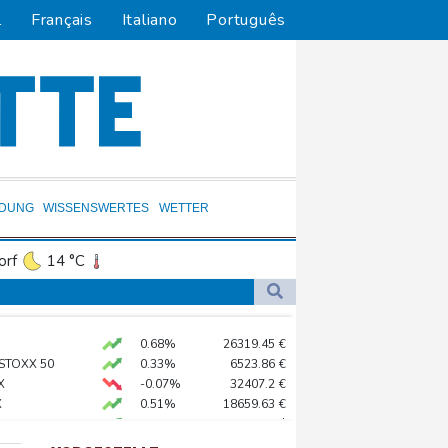
l
Français
Italiano
Português
LDUNG
WISSENSWERTES
WETTER
orf
14 °C
Dortmund
12 °C
3 °C
Flensburg
9 °C
0.68%
26319.45
€
23 °C
 STOXX 50
0.33%
6523.86
€
 in Region Kiew
X
-0.07%
32407.2
€
X
0.51%
18659.63
€
 begrüßt es
preis
2.28%
4399.7
$
gen Drogengewalt an
AX
1.67%
4068.78
€