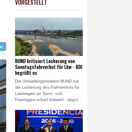
VORGESTELLT
USD
0.32%
1.1562
$
ür Lastwagen
hnt
in Sachsen-Anhalt
ter
BUND kritisiert Lockerung von
Sonntagsfahrverbot für Lkw - BDI
begrüßt es
Die Umweltorganisation BUND hat
die Lockerung des Fahrverbots für
Lastwagen an Sonn- und
Feiertagen scharf kritisiert - begrüßt
wurde dies dagegen vom
Bundesverband der Deutschen
Industrie (BDI). Es sei keine
Lösung, wegen des Niedrigwassers
in Flüssen "den Schiffstransport