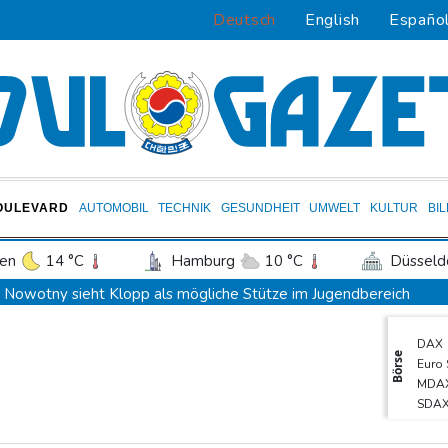
Deutsch
English
Españo
OULEVARD
AUTOMOBIL
TECHNIK
GESUNDHEIT
UMWELT
KULTUR
BI
en
14 °C
Hamburg
10 °C
Düsseld
Potsdam
12 °C
Leipzig
11 °C
Nowotny sieht Klopp als mögliche Stütze im Jugendbereich
ln
13 °C
Kiel
10 °C
Bremen
1
Bayer-Boss Carro: "Wir wollen Titel gewinnen"
DAX
tgart
15 °C
Dresden
13 °C
Wien
Bericht: EU importiert wieder mehr Flüssiggas aus Russland
Börse
Euro
den-Baden
14 °C
Militärverwaltung: Mindestens drei Tote durch russische Angriffe
MDA
SDA
BUND kritisiert Lockerung von Sonntagsfahrverbot für Lkw - BDI
Gold
Kolumbien: Neuer Präsident kündigt "unermüdlichen" Kampf ge
TecD