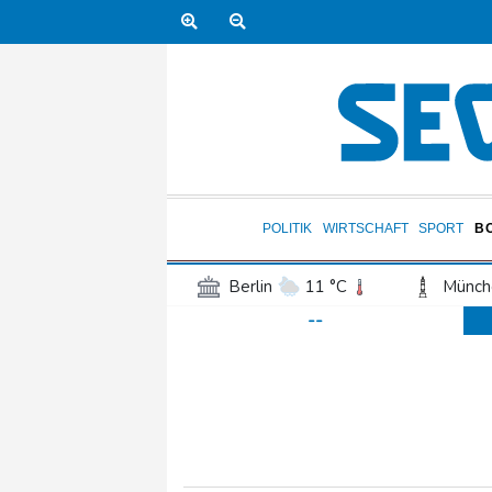
POLITIK
WIRTSCHAFT
SPORT
B
Berlin
11 °C
Münch
--
Frankfurt am Main
15 °C
Hannover
13 °C
Kö
Rostock
11 °C
Stut
Salzburg
18 °C
Ba