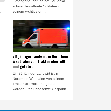
Gefängnisausbruch hat Sri Lanka
schwer bewaffnete Soldaten in
e
seinem wichtigsten
Hochsicherheitsgefängnis
stationiert. Hunderte Soldaten und
Polizeikommandos bewachten am
Freitag das Gelände des Welikada-
Gefängnisses nach Unruhen, die
am Vorabend begonnen hatten.
Neun Insassen wurden offiziellen
Angaben zufolge dabei verletzt.
76-jähriger Landwirt in Nordrhein-
Westfalen von Traktor überrollt
und getötet
Ein 76-jähriger Landwirt ist in
Nordrhein-Westfalen von seinem
Traktor überrollt und getötet
worden. Das unbesetzte Gespann
aus Traktor und einem
Wasserwagen begann aus bislang
ungeklärter Ursache zu rollen und
erfasste den 76-Jährigen, wie die