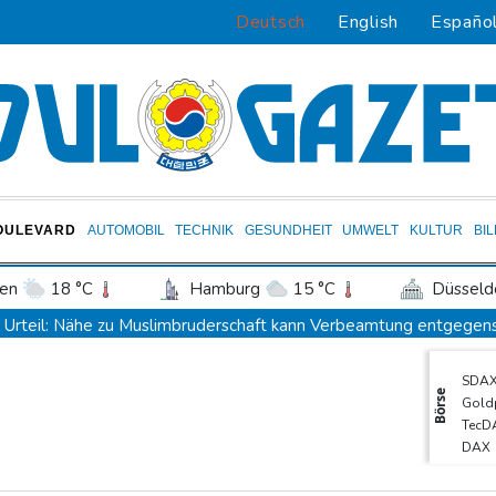
Deutsch
English
Españo
OULEVARD
AUTOMOBIL
TECHNIK
GESUNDHEIT
UMWELT
KULTUR
BI
en
18 °C
Hamburg
15 °C
Düsseld
Potsdam
18 °C
Leipzig
18 °C
Urteil: Nähe zu Muslimbruderschaft kann Verbeamtung entgegen
ln
17 °C
Kiel
17 °C
Bremen
1
Nationaler Sicherheitsrat mit Merz hat zu Drohnenvorfall in Leipz
SDA
tgart
19 °C
Dresden
21 °C
Wien
Dina Ebimbe wechselt von Frankfurt zu Schalke
Börse
Gold
den-Baden
16 °C
Regierung und Opposition in Venezuela nehmen offiziellen Dialo
TecD
DAX
Schwimm-EM: Gose holt Gold im Freiwasser-Knockout
MDA
Angeblicher "Geburtstourismus": Trump unternimmt neuen Vorsto
EUR/