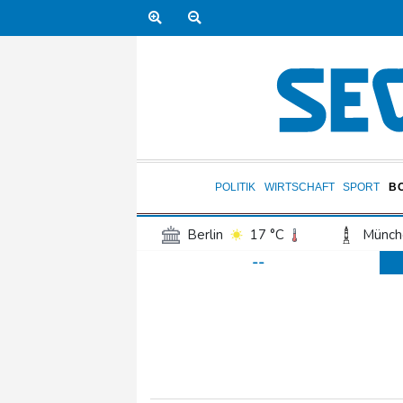
POLITIK
WIRTSCHAFT
SPORT
B
Berlin
17 °C
Münch
--
Frankfurt am Main
17 °C
Hannover
17 °C
Kö
Rostock
18 °C
Stut
Salzburg
21 °C
Ba