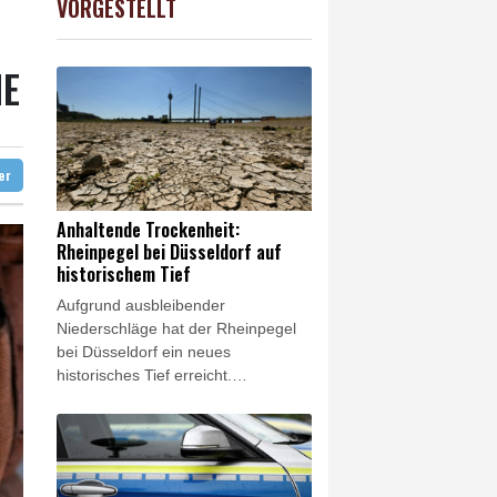
VORGESTELLT
 STOXX 50
0.34%
6524.64
€
tfalen
E
cht zu
ter
Anhaltende Trockenheit:
Rheinpegel bei Düsseldorf auf
historischem Tief
Aufgrund ausbleibender
Niederschläge hat der Rheinpegel
bei Düsseldorf ein neues
historisches Tief erreicht.
Freitagfrüh lag der Pegel
zwischenzeitlich nur noch bei 14
Zentimetern, wie aus den von der
Wasserstraßen- und
Schifffahrtsverwaltung des Bundes