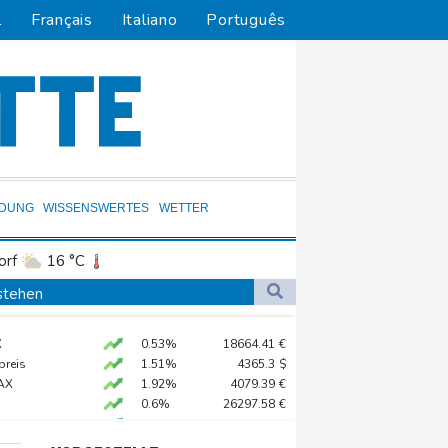
l
Français
Italiano
Português
LDUNG
WISSENSWERTES
WETTER
orf
16 °C
Dortmund
17 °C
stehen
6 °C
Flensburg
16 °C
ig getagt
X
0.53%
18664.41
€
23 °C
preis
1.51%
4365.3
$
g auf - ohne Machado
AX
1.92%
4079.39
€
0.6%
26297.58
€
X
0.27%
32519.8
€
ß im Streit um US-Staatsbürgerschaft
USD
0.02%
1.1527
$