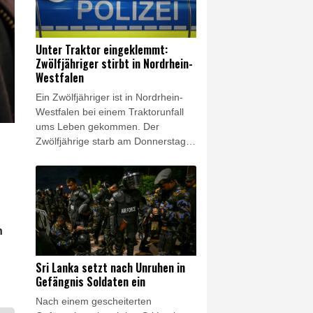
veröffentlichten Daten hervorging.
Der bisher niedrigste bekannte
Wasserstand war 2018 mit 23
Unter Traktor eingeklemmt:
Zentimetern registriert worden.
Zwölfjähriger stirbt in Nordrhein-
Westfalen
Ein Zwölfjähriger ist in Nordrhein-
Westfalen bei einem Traktorunfall
ums Leben gekommen. Der
Zwölfjährige starb am Donnerstag in
einem Krankenhaus, wie die Polizei
in Herford am Abend mitteilte. Die
Ermittlungen zum genauen
Unfallhergang dauerten an. Wie der
Westdeutsche Rundfunk (WDR)
berichtete, war der Traktor am
n
Donnerstag mit einem Anhänger
und mehreren Menschen in einem
Sri Lanka setzt nach Unruhen in
Waldgebiet bei Bünde einen Abhang
Gefängnis Soldaten ein
hinuntergefahren und umgekippt.
Nach einem gescheiterten