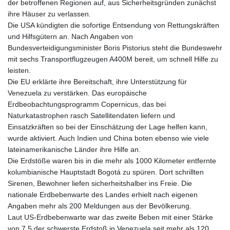
der betroffenen Regionen auf, aus Sicherheitsgründen zunächst
ihre Häuser zu verlassen.
Die USA kündigten die sofortige Entsendung von Rettungskräften
und Hilfsgütern an. Nach Angaben von
Bundesverteidigungsminister Boris Pistorius steht die Bundeswehr
mit sechs Transportflugzeugen A400M bereit, um schnell Hilfe zu
leisten.
Die EU erklärte ihre Bereitschaft, ihre Unterstützung für
Venezuela zu verstärken. Das europäische
Erdbeobachtungsprogramm Copernicus, das bei
Naturkatastrophen rasch Satellitendaten liefern und
Einsatzkräften so bei der Einschätzung der Lage helfen kann,
wurde aktiviert. Auch Indien und China boten ebenso wie viele
lateinamerikanische Länder ihre Hilfe an.
Die Erdstöße waren bis in die mehr als 1000 Kilometer entfernte
kolumbianische Hauptstadt Bogotá zu spüren. Dort schrillten
Sirenen, Bewohner liefen sicherheitshalber ins Freie. Die
nationale Erdbebenwarte des Landes erhielt nach eigenen
Angaben mehr als 200 Meldungen aus der Bevölkerung.
Laut US-Erdbebenwarte war das zweite Beben mit einer Stärke
von 7,5 der schwerste Erdstoß in Venezuela seit mehr als 120