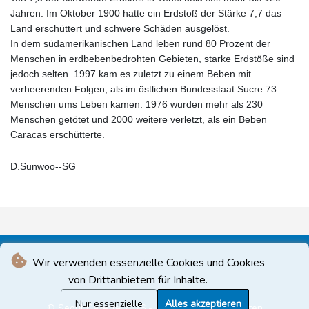
Jahren: Im Oktober 1900 hatte ein Erdstoß der Stärke 7,7 das
Land erschüttert und schwere Schäden ausgelöst.
In dem südamerikanischen Land leben rund 80 Prozent der
Menschen in erdbebenbedrohten Gebieten, starke Erdstöße sind
jedoch selten. 1997 kam es zuletzt zu einem Beben mit
verheerenden Folgen, als im östlichen Bundesstaat Sucre 73
Menschen ums Leben kamen. 1976 wurden mehr als 230
Menschen getötet und 2000 weitere verletzt, als ein Beben
Caracas erschütterte.
D.Sunwoo--SG
Wir verwenden essenzielle Cookies und Cookies
von Drittanbietern für Inhalte.
Nur essenzielle
Alles akzeptieren
© Seoul Gazette 2026 - Alle Rechte vorbehalten