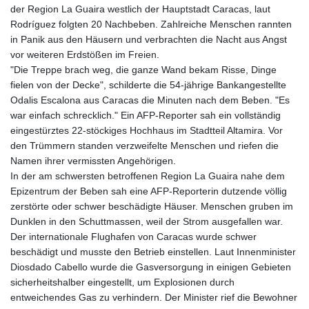
der Region La Guaira westlich der Hauptstadt Caracas, laut
Rodríguez folgten 20 Nachbeben. Zahlreiche Menschen rannten
in Panik aus den Häusern und verbrachten die Nacht aus Angst
vor weiteren Erdstößen im Freien.
"Die Treppe brach weg, die ganze Wand bekam Risse, Dinge
fielen von der Decke", schilderte die 54-jährige Bankangestellte
Odalis Escalona aus Caracas die Minuten nach dem Beben. "Es
war einfach schrecklich." Ein AFP-Reporter sah ein vollständig
eingestürztes 22-stöckiges Hochhaus im Stadtteil Altamira. Vor
den Trümmern standen verzweifelte Menschen und riefen die
Namen ihrer vermissten Angehörigen.
In der am schwersten betroffenen Region La Guaira nahe dem
Epizentrum der Beben sah eine AFP-Reporterin dutzende völlig
zerstörte oder schwer beschädigte Häuser. Menschen gruben im
Dunklen in den Schuttmassen, weil der Strom ausgefallen war.
Der internationale Flughafen von Caracas wurde schwer
beschädigt und musste den Betrieb einstellen. Laut Innenminister
Diosdado Cabello wurde die Gasversorgung in einigen Gebieten
sicherheitshalber eingestellt, um Explosionen durch
entweichendes Gas zu verhindern. Der Minister rief die Bewohner