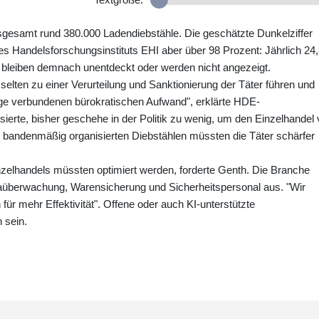
sgesamt rund 380.000 Ladendiebstähle. Die geschätzte Dunkelziffer
des Handelsforschungsinstituts EHI aber über 98 Prozent: Jährlich 24
l bleiben demnach unentdeckt oder werden nicht angezeigt.
n selten zu einer Verurteilung und Sanktionierung der Täter führen und
ige verbundenen bürokratischen Aufwand", erklärte HDE-
sierte, bisher geschehe in der Politik zu wenig, um den Einzelhandel 
n bandenmäßig organisierten Diebstählen müssten die Täter schärfer
zelhandels müssten optimiert werden, forderte Genth. Die Branche
eraüberwachung, Warensicherung und Sicherheitspersonal aus. "Wir
 für mehr Effektivität". Offene oder auch KI-unterstützte
 sein.