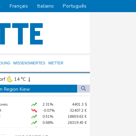
l
Français
Italiano
Português
LDUNG
WISSENSWERTES
WETTER
orf
14 °C
Dortmund
12 °C
 in Region Kiew
3 °C
Flensburg
9 °C
 begrüßt es
preis
2.31%
4401.3
$
23 °C
gen Drogengewalt an
X
-0.07%
32407.2
€
ür Lastwagen
X
0.51%
18659.63
€
0.68%
26319.45
€
AX
1.67%
4068.78
€
hnt
 STOXX 50
0.33%
6523.86
€