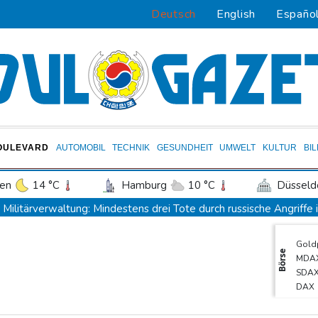
Deutsch
English
Españo
OULEVARD
AUTOMOBIL
TECHNIK
GESUNDHEIT
UMWELT
KULTUR
BI
en
14 °C
Hamburg
10 °C
Düsseld
Potsdam
12 °C
Leipzig
11 °C
Militärverwaltung: Mindestens drei Tote durch russische Angriffe
ln
13 °C
Kiel
10 °C
Bremen
1
BUND kritisiert Lockerung von Sonntagsfahrverbot für Lkw - BDI
Gold
tgart
15 °C
Dresden
13 °C
Wien
Kolumbien: Neuer Präsident kündigt "unermüdlichen" Kampf ge
Börse
MDA
den-Baden
14 °C
BUND kritisiert Lockerung von Sonn- und Feiertagsfahrverbot f
SDA
DAX
Trump spricht nach Ballsaal-Urteil von "nationaler Schande"
TecD
Abholzung im Amazonas auf niedrigstem Stand seit einem Jahrze
Euro