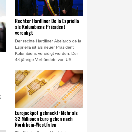
jetzt durch hunderte oder tausende
Lkw-Fahrten zu ersetzen", sagte
der BUND-Chef Olaf Bandt der
Rechter Hardliner De la Espriella
"Rheinischen Post"
als Kolumbiens Präsident
(Samstagsausgabe). Dies werde
vereidigt
"Menschen und Klima" belasten.
Der rechte Hardliner Abelardo de la
Espriella ist als neuer Präsident
Kolumbiens vereidigt worden. Der
48-jährige Verbündete von US-
Präsident Donald Trump legte am
Freitag in der
südwestkolumbianischen Großstadt
Cali den Amtseid ab und trat damit
die Nachfolge des linken
Präsidenten Gustavo Petro an. De
E
la Espriella will unter anderem den
Kampf gegen Guerillagruppen und
Eurojackpot geknackt: Mehr als
den Drogenhandel im Land deutlich
32 Millionen Euro gehen nach
verschärfen und die Beziehungen
Nordrhein-Westfalen
zu den USA wieder ausbauen.