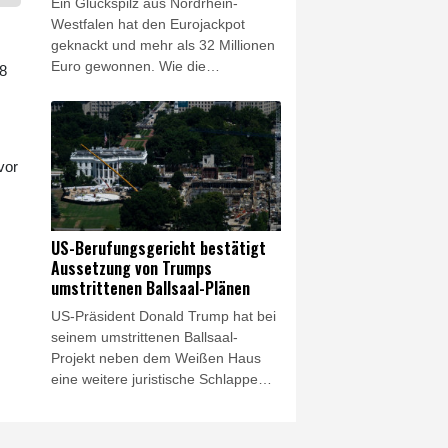
Ein Glückspilz aus Nordrhein-
Westfalen hat den Eurojackpot
geknackt und mehr als 32 Millionen
Euro gewonnen. Wie die
,8
Westdeutsche Lotterie am Freitag
mitteilte, bekommt die Gewinnerin
oder der Gewinner 32.658.025
Euro. Die richtigen Gewinnzahlen
vor
lauteten eins, drei, sechs, 13 und
23, mit den Eurozahlen fünf und
sieben.
US-Berufungsgericht bestätigt
Aussetzung von Trumps
umstrittenen Ballsaal-Plänen
US-Präsident Donald Trump hat bei
seinem umstrittenen Ballsaal-
Projekt neben dem Weißen Haus
eine weitere juristische Schlappe
hinnehmen müssen. Ein
Bundesberufungsgericht bestätigte
am Freitag die im April von einem