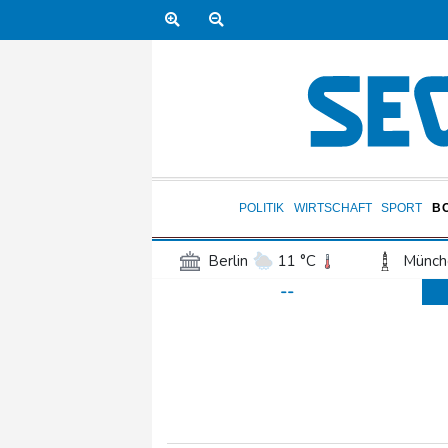
POLITIK
WIRTSCHAFT
SPORT
B
Berlin
11 °C
Münch
--
Frankfurt am Main
15 °C
Hannover
13 °C
Kö
Rostock
11 °C
Stut
Salzburg
18 °C
Ba