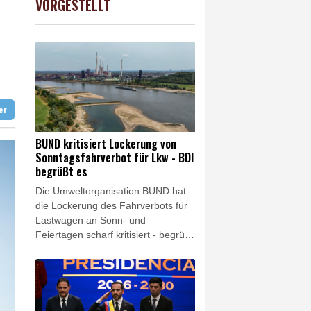
VORGESTELLT
USD
0.32%
1.1562
$
in Sachsen-Anhalt
nd
d Übergangslösungen
 Falschinformationen
ter
BUND kritisiert Lockerung von
Sonntagsfahrverbot für Lkw - BDI
begrüßt es
Die Umweltorganisation BUND hat
die Lockerung des Fahrverbots für
Lastwagen an Sonn- und
Feiertagen scharf kritisiert - begrüßt
wurde dies dagegen vom
Bundesverband der Deutschen
Industrie (BDI). Es sei keine
Lösung, wegen des Niedrigwassers
in Flüssen "den Schiffstransport