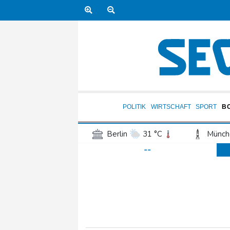
POLITIK
WIRTSCHAFT
SPORT
B
Berlin
31 °C
Münch
--
Frankfurt am Main
34 °C
Hannover
31 °C
Kö
Rostock
28 °C
Stut
Salzburg
32 °C
Ba