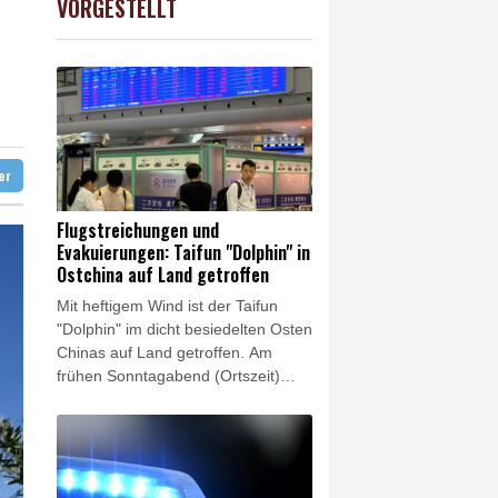
VORGESTELLT
USD
0.32%
1.1562
$
gerufen
 Köln
ter
Flugstreichungen und
Evakuierungen: Taifun "Dolphin" in
Ostchina auf Land getroffen
Mit heftigem Wind ist der Taifun
"Dolphin" im dicht besiedelten Osten
Chinas auf Land getroffen. Am
frühen Sonntagabend (Ortszeit)
bewegte sich das Zentrum des
Wirbelsturms bei höchster
Warnstufe über die Küstenregion
der Provinz Zhejiang, wie Chinas
Nationales Meteorologisches