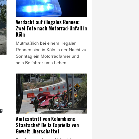
Zentrum mitteilte. Im Vorfeld waren
fast 2000 Flüge in der Region
gestrichen worden, zehntausende
Verdacht auf illegales Rennen:
Menschen wurden evakuiert. In
Zwei Tote nach Motorrad-Unfall in
Japan wurden sieben Menschen
Köln
verletzt.
Mutmaßlich bei einem illegalen
Rennen sind in Köln in der Nacht zu
Sonntag ein Motorradfahrer und
sein Beifahrer ums Leben
gekommen. Der Fahrer eines
zweiten Motorrads kam mit
schweren Verletzungen ins
Krankenhaus, wie die Polizei in der
Domstadt mitteilte. Die Beamten
leiteten Ermittlungen wegen des
Verdachts eines verbotenen
ug
Kraftfahrzeugrennens ein.
Amtsantritt von Kolumbiens
Staatschef De la Espriella von
Gewalt überschattet