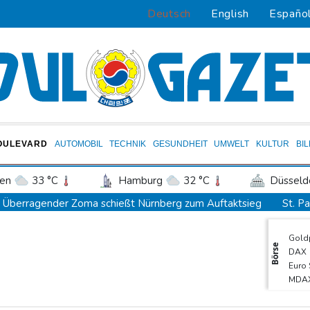
Deutsch
English
Españo
OULEVARD
AUTOMOBIL
TECHNIK
GESUNDHEIT
UMWELT
KULTUR
BI
en
33 °C
Hamburg
32 °C
Düsseld
Potsdam
32 °C
Leipzig
34 °C
Überragender Zoma schießt Nürnberg zum Auftaktsieg
St. P
ln
31 °C
Kiel
30 °C
Bremen
3
Flugstreichungen und Evakuierungen: Taifun "Dolphin" in Ostchina
Gold
tgart
36 °C
Dresden
33 °C
Wien
Nächster Dreifachsieg für Aprilia - Fernández triumphiert
Börse
DAX
den-Baden
31 °C
Verkehrsminister Bilger will Boni von Bahnmanagern an Ziele kn
Euro
MDA
Bericht: Trotz Sanierung nur jeder vierte Zug zwischen Hamburg u
SDA
FC Bayern: Kompany setzt auf Musiala
TecD