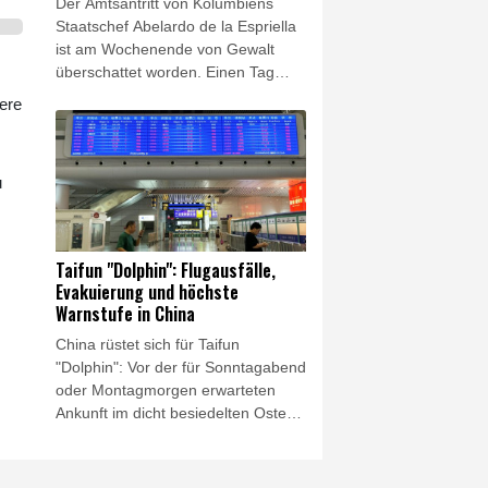
Der Amtsantritt von Kolumbiens
Staatschef Abelardo de la Espriella
ist am Wochenende von Gewalt
überschattet worden. Einen Tag
nach der Vereidigung des rechten
ere
Hardliners wurden am Samstag an
verschiedenen Orten des
südamerikanischen Landes zwei
u
Bombenanschläge verübt, wie die
Armee mitteilte. Für einen der
Anschläge machte das Militär
abtrünnige Guerillakämpfer
Taifun "Dolphin": Flugausfälle,
verantwortlich. De la Espriella
Evakuierung und höchste
verurteilte die Anschläge scharf.
Warnstufe in China
Zuvor hatte er seine Absicht
China rüstet sich für Taifun
bekräftigt, wieder für "Ordnung" zu
"Dolphin": Vor der für Sonntagabend
sorgen.
oder Montagmorgen erwarteten
Ankunft im dicht besiedelten Osten
des Landes sind bereits mehr als
1000 Flüge gestrichen worden,
zehntausende Menschen wurden