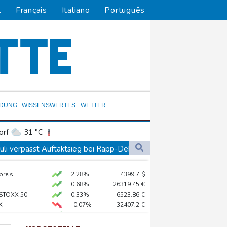
l
Français
Italiano
Português
LDUNG
WISSENSWERTES
WETTER
orf
31 °C
Dortmund
32 °C
auli verpasst Auftaktsieg bei Rapp-Debüt
0 °C
Flensburg
28 °C
 auf Land getroffen
preis
2.28%
4399.7
$
32 °C
0.68%
26319.45
€
üpfen
 STOXX 50
0.33%
6523.86
€
X
-0.07%
32407.2
€
nd Berlin pünktlich
X
0.51%
18659.63
€
AX
1.67%
4068.78
€